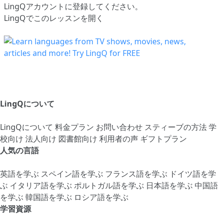
LingQアカウントに登録してください
。
LingQでこのレッスンを開く
LingQについて
LingQについて
料金プラン
お問い合わせ
スティーブの方法
学
校向け
法人向け
図書館向け
利用者の声
ギフトプラン
人気の言語
英語を学ぶ
スペイン語を学ぶ
フランス語を学ぶ
ドイツ語を学
ぶ
イタリア語を学ぶ
ポルトガル語を学ぶ
日本語を学ぶ
中国語
を学ぶ
韓国語を学ぶ
ロシア語を学ぶ
学習資源