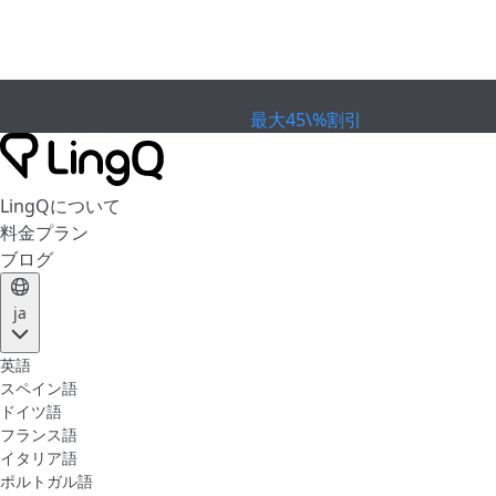
有効期限が切れました
カップを祝おう
Extended Sale
最大45\%割引
LingQについて
料金プラン
ブログ
ja
英語
スペイン語
ドイツ語
フランス語
イタリア語
ポルトガル語