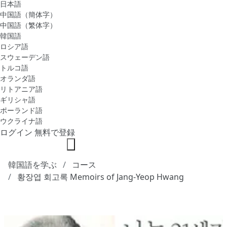
日本語
中国語（簡体字）
中国語（繁体字）
韓国語
ロシア語
スウェーデン語
トルコ語
オランダ語
リトアニア語
ギリシャ語
ポーランド語
ウクライナ語
ログイン
無料で登録
韓国語を学ぶ
コース
황장엽 회고록 Memoirs of Jang-Yeop Hwang