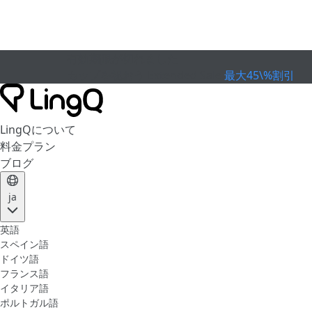
有効期限が切れました
カップを祝おう
Extended Sale
最大45\%割引
LingQについて
料金プラン
ブログ
ja
英語
スペイン語
ドイツ語
フランス語
イタリア語
ポルトガル語