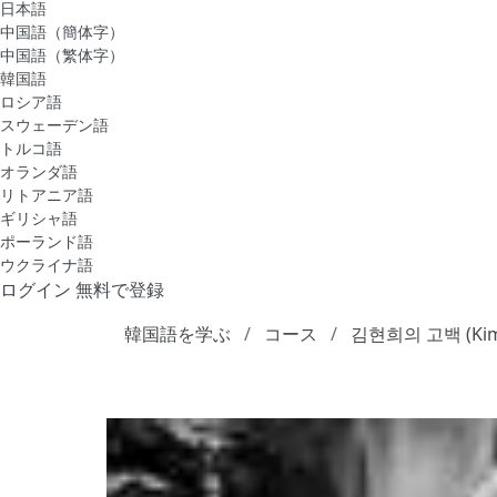
日本語
中国語（簡体字）
中国語（繁体字）
韓国語
ロシア語
スウェーデン語
トルコ語
オランダ語
リトアニア語
ギリシャ語
ポーランド語
ウクライナ語
ログイン
無料で登録
韓国語を学ぶ
コース
김현희의 고백 (Kim H