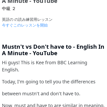
A Minute - YouTube
中級 ２
英語の の読み練習用レッスン
今すぐこのレッスンを開始
Mustn't vs Don't have to - English In
A Minute - YouTube
Hi guys! This is Kee from BBC Learning
English.
Today, I'm going to tell you the differences
between mustn't and don't have to.
Now, must and have to are similar in meaning.