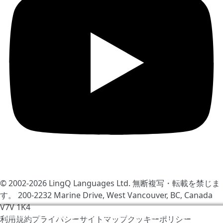
© 2002-2026
LingQ Languages Ltd.
無断複写・転載を禁じま
す。 200-2232 Marine Drive, West Vancouver, BC, Canada
V7V 1K4
LingQをより快適にするためCookieを使用しています。サ
利用規約
プライバシー
サイトマップ
クッキーポリシー