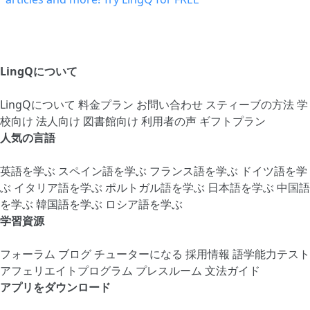
LingQについて
LingQについて
料金プラン
お問い合わせ
スティーブの方法
学
校向け
法人向け
図書館向け
利用者の声
ギフトプラン
人気の言語
英語を学ぶ
スペイン語を学ぶ
フランス語を学ぶ
ドイツ語を学
ぶ
イタリア語を学ぶ
ポルトガル語を学ぶ
日本語を学ぶ
中国語
を学ぶ
韓国語を学ぶ
ロシア語を学ぶ
学習資源
フォーラム
ブログ
チューターになる
採用情報
語学能力テスト
アフェリエイトプログラム
プレスルーム
文法ガイド
アプリをダウンロード