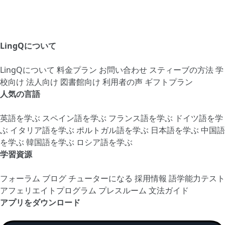
LingQについて
LingQについて
料金プラン
お問い合わせ
スティーブの方法
学
校向け
法人向け
図書館向け
利用者の声
ギフトプラン
人気の言語
英語を学ぶ
スペイン語を学ぶ
フランス語を学ぶ
ドイツ語を学
ぶ
イタリア語を学ぶ
ポルトガル語を学ぶ
日本語を学ぶ
中国語
を学ぶ
韓国語を学ぶ
ロシア語を学ぶ
学習資源
フォーラム
ブログ
チューターになる
採用情報
語学能力テスト
アフェリエイトプログラム
プレスルーム
文法ガイド
アプリをダウンロード