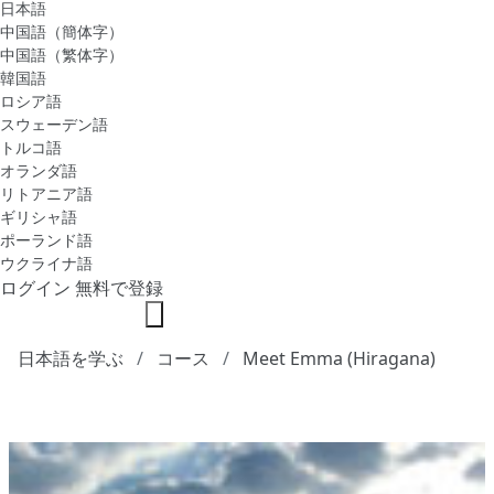
日本語
中国語（簡体字）
中国語（繁体字）
韓国語
ロシア語
スウェーデン語
トルコ語
オランダ語
リトアニア語
ギリシャ語
ポーランド語
ウクライナ語
ログイン
無料で登録
日本語を学ぶ
コース
Meet Emma (Hiragana)