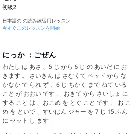
初級2
日本語の の読み練習用レッスン
今すぐこのレッスンを開始
にっか ：ごぜん
わたし は あさ 、5 じ から 6 じ の あいだ に お
きます 。
さいきん は さむくて ベッド から な
かなか で られ ず 、6 じ ちかく まで ねて いる
こと が おおい です 。
おきて から さいしょ に
する こと は 、おこめ を とぐ こと です 。
お こ
め を といで 、すいはん ジャー を 7 じ 15 ふん
に セット し ます 。