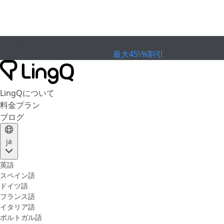
有効期限が切れました
カップを祝おう
Extended Sale
最大45\%割引
LingQについて
料金プラン
ブログ
ja
英語
スペイン語
ドイツ語
フランス語
イタリア語
ポルトガル語