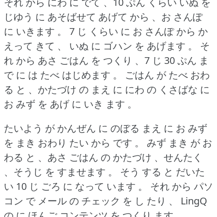
それ から にわ に でて 、10 ぷん くらい いぬ を
じゆう に あそばせて あげて から 、お さんぽ
に いきます 。
7 じ くらい に お さんぽ から か
えって きて 、 いぬ に ゴハン を あげます 。
そ
れ から あさ ごはん を つくり 、7 じ 30 ぷん ま
で に は たべ はじめます 。
ごはん が たべ おわ
る と 、かたづけ の まえ に にわ の くさばな に
お みず を あげ に いき ます 。
たいよう が かんぜん に のぼる まえ に お みず
を まき おわり たい から です 。
みず まき が お
わる と 、あさ ごはん の かたづけ 、せんたく
、そうじ を すませます 。
そう する と だいた
い 10 じ ごろ に なって います 。
それ から パソ
コン で メール の チェック を し たり 、 LingQ
の に ほんご コンテンツ を つくり ます 。