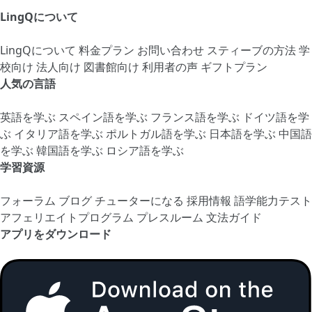
LingQについて
LingQについて
料金プラン
お問い合わせ
スティーブの方法
学
校向け
法人向け
図書館向け
利用者の声
ギフトプラン
人気の言語
英語を学ぶ
スペイン語を学ぶ
フランス語を学ぶ
ドイツ語を学
ぶ
イタリア語を学ぶ
ポルトガル語を学ぶ
日本語を学ぶ
中国語
を学ぶ
韓国語を学ぶ
ロシア語を学ぶ
学習資源
フォーラム
ブログ
チューターになる
採用情報
語学能力テスト
アフェリエイトプログラム
プレスルーム
文法ガイド
アプリをダウンロード