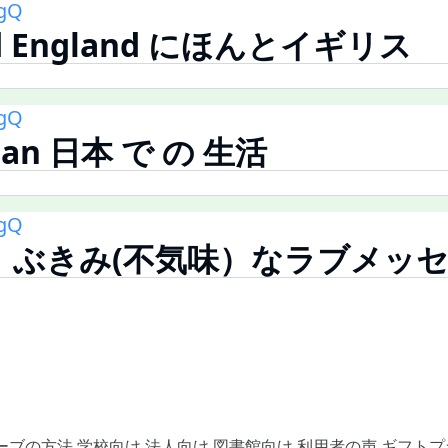
ngQ
nd England にほんとイギリス
ngQ
Japan 日本 で の 生活
ngQ
ura、ぶきみ(不気味）なラブメッ
ーブの方法
学校向け
法人向け
図書館向け
利用者の声
ギフトプ