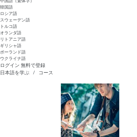
中国語（繁体字）
韓国語
ロシア語
スウェーデン語
トルコ語
オランダ語
リトアニア語
ギリシャ語
ポーランド語
ウクライナ語
ログイン
無料で登録
日本語を学ぶ
コース