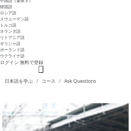
中国語（繁体字）
韓国語
ロシア語
スウェーデン語
トルコ語
オランダ語
リトアニア語
ギリシャ語
ポーランド語
ウクライナ語
ログイン
無料で登録
日本語を学ぶ
コース
Ask Questions