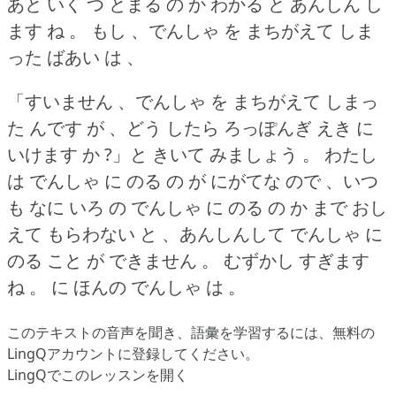
あと いく つ とまる の か わかる と あんしん し
ます ね 。
もし 、でんしゃ を まちがえて しま
った ばあい は 、
「すいません 、でんしゃ を まちがえて しまっ
た んです が 、どう したら ろっぽんぎ えき に
いけます か ?」と きいて みましょう 。
わたし
は でんしゃ に のる の が にがてな ので 、いつ
も なに いろ の でんしゃ に のる の か まで おし
えて もらわない と 、あんしんして でんしゃ に
のる こと が できません 。
むずかし すぎます
ね 。
に ほんの でんしゃ は 。
このテキストの音声を聞き、語彙を学習するには、
無料の
LingQアカウントに登録してください
。
LingQでこのレッスンを開く