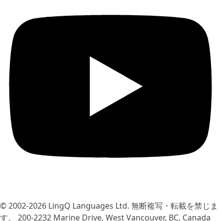
© 2002-2026
LingQ Languages Ltd.
無断複写・転載を禁じま
す。 200-2232 Marine Drive, West Vancouver, BC, Canada