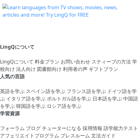
LingQについて
LingQについて
料金プラン
お問い合わせ
スティーブの方法
学
校向け
法人向け
図書館向け
利用者の声
ギフトプラン
人気の言語
英語を学ぶ
スペイン語を学ぶ
フランス語を学ぶ
ドイツ語を学
ぶ
イタリア語を学ぶ
ポルトガル語を学ぶ
日本語を学ぶ
中国語
を学ぶ
韓国語を学ぶ
ロシア語を学ぶ
学習資源
フォーラム
ブログ
チューターになる
採用情報
語学能力テスト
アフェリエイトプログラム
プレスルーム
文法ガイド