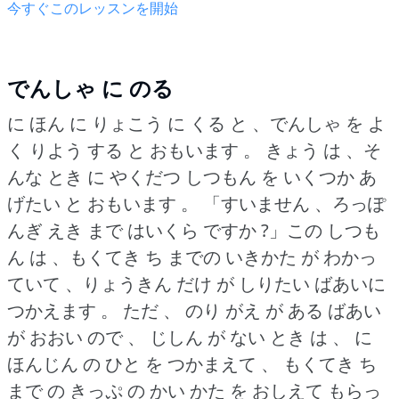
今すぐこのレッスンを開始
でんしゃ に のる
に ほん に りょこう に くる と 、でんしゃ を よ
く りよう する と おもいます 。
きょう は 、そ
んな とき に やくだつ しつもん を いくつか あ
げたい と おもいます 。
「すいません 、ろっぽ
んぎ えき まで はいくら ですか ?」この しつも
ん は 、もくてき ち までの いきかた が わかっ
ていて 、りょうきん だけ が しりたい ばあいに
つかえます 。
ただ 、 のり がえ が ある ばあい
が おおい ので 、 じしん が ない とき は 、 に
ほんじん の ひと を つかまえて 、 もくてき ち
まで の きっぷ の かい かた を おしえて もらっ