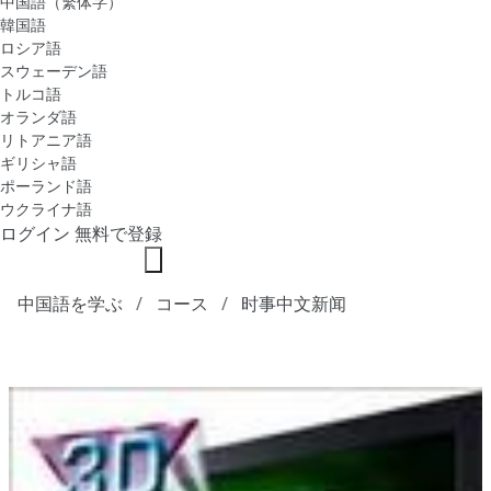
中国語（繁体字）
韓国語
ロシア語
スウェーデン語
トルコ語
オランダ語
リトアニア語
ギリシャ語
ポーランド語
ウクライナ語
ログイン
無料で登録
中国語を学ぶ
コース
时事中文新闻