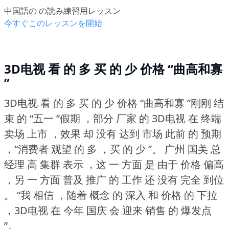
中国語の の読み練習用レッスン
今すぐこのレッスンを開始
3D电视 看 的 多 买 的 少 价格 “曲高和寡
”
3D电视 看 的 多 买 的 少 价格 “曲高和寡 ”刚刚 结
束 的 “五一 ”假期 ，部分 厂家 的 3D电视 在 终端
卖场 上市 ，效果 却 没有 达到 市场 此前 的 预期
，“消费者 观望 的 多 ，买 的 少 ”。
广州 国美 总
经理 高 集群 表示 ，这 一 方面 是 由于 价格 偏高
，另 一 方面 普及 推广 的 工作 还 没有 完全 到位
。
“我 相信 ，随着 概念 的 深入 和 价格 的 下拉
，3D电视 在 今年 国庆 会 迎来 销售 的 爆发点
”。