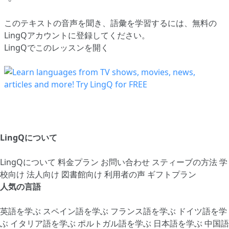
このテキストの音声を聞き、語彙を学習するには、
無料の
LingQアカウントに登録してください
。
LingQでこのレッスンを開く
LingQについて
LingQについて
料金プラン
お問い合わせ
スティーブの方法
学
校向け
法人向け
図書館向け
利用者の声
ギフトプラン
人気の言語
英語を学ぶ
スペイン語を学ぶ
フランス語を学ぶ
ドイツ語を学
ぶ
イタリア語を学ぶ
ポルトガル語を学ぶ
日本語を学ぶ
中国語