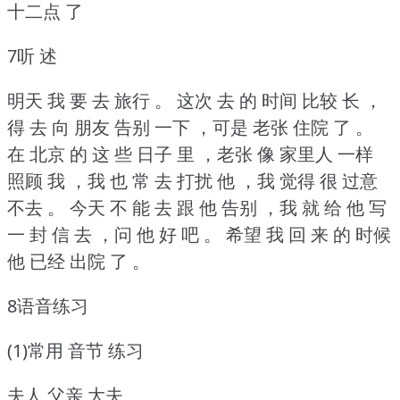
十二点 了
7听 述
明天 我 要 去 旅行 。
这次 去 的 时间 比较 长 ，
得 去 向 朋友 告别 一下 ，可是 老张 住院 了 。
在 北京 的 这 些 日子 里 ，老张 像 家里人 一样
照顾 我 ，我 也 常 去 打扰 他 ，我 觉得 很 过意
不去 。
今天 不 能 去 跟 他 告别 ，我 就 给 他 写
一 封 信 去 ，问 他 好 吧 。
希望 我 回 来 的 时候
他 已经 出院 了 。
8语音练习
(1)常用 音节 练习
夫人 父亲 大夫