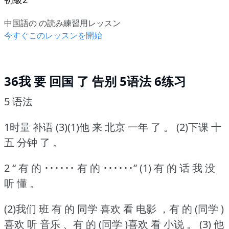
中国語の の読み練習用レッスン
今すぐこのレッスンを開始
36我 要 回国 了 告别 5语法 6练习
5 语法
1时量 补语 (3)(1)他 来 北京 一年 了 。
(2)下课 十
五 分钟 了 。
2 “ 有 的 ･･････ 有 的 ･･････” (1) 有 的 话 我 没
听 懂 。
(2)我们 班 有 的 同学 喜欢 看 电影 ，有 的 (同学 )
喜欢 听 音乐 、有 的 (同学 )喜欢 看 小说 。
(3) 他