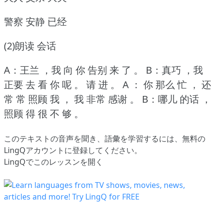
警察 安静 已经
(2)朗读 会话
A：王兰 ，我 向 你 告别 来 了 。
B：真巧 ，我
正要 去 看 你 呢 。
请 进 。
A ： 你 那么 忙 ， 还
常 常 照顾 我 ， 我 非常 感谢 。
B：哪儿 的话 ，
照顾 得 很 不 够 。
このテキストの音声を聞き、語彙を学習するには、
無料の
LingQアカウントに登録してください
。
LingQでこのレッスンを開く