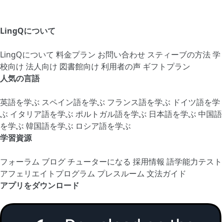
LingQについて
LingQについて
料金プラン
お問い合わせ
スティーブの方法
学
校向け
法人向け
図書館向け
利用者の声
ギフトプラン
人気の言語
英語を学ぶ
スペイン語を学ぶ
フランス語を学ぶ
ドイツ語を学
ぶ
イタリア語を学ぶ
ポルトガル語を学ぶ
日本語を学ぶ
中国語
を学ぶ
韓国語を学ぶ
ロシア語を学ぶ
学習資源
フォーラム
ブログ
チューターになる
採用情報
語学能力テスト
アフェリエイトプログラム
プレスルーム
文法ガイド
アプリをダウンロード