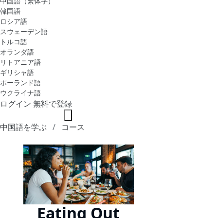
中国語（繁体字）
韓国語
ロシア語
スウェーデン語
トルコ語
オランダ語
リトアニア語
ギリシャ語
ポーランド語
ウクライナ語
ログイン
無料で登録
中国語を学ぶ
コース
Eating Out