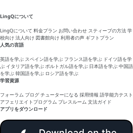
LingQについて
LingQについて
料金プラン
お問い合わせ
スティーブの方法
学
校向け
法人向け
図書館向け
利用者の声
ギフトプラン
人気の言語
英語を学ぶ
スペイン語を学ぶ
フランス語を学ぶ
ドイツ語を学
ぶ
イタリア語を学ぶ
ポルトガル語を学ぶ
日本語を学ぶ
中国語
を学ぶ
韓国語を学ぶ
ロシア語を学ぶ
学習資源
フォーラム
ブログ
チューターになる
採用情報
語学能力テスト
アフェリエイトプログラム
プレスルーム
文法ガイド
アプリをダウンロード