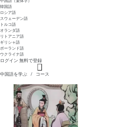
中国語（繁体字）
韓国語
ロシア語
スウェーデン語
トルコ語
オランダ語
リトアニア語
ギリシャ語
ポーランド語
ウクライナ語
ログイン
無料で登録
中国語を学ぶ
コース