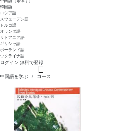
中国語（繁体字）
韓国語
ロシア語
スウェーデン語
トルコ語
オランダ語
リトアニア語
ギリシャ語
ポーランド語
ウクライナ語
ログイン
無料で登録
中国語を学ぶ
コース