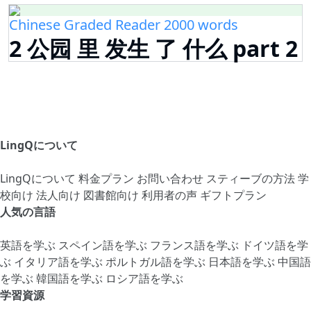
Chinese Graded Reader 2000 words
2 公园 里 发生 了 什么 part 2
LingQについて
LingQについて
料金プラン
お問い合わせ
スティーブの方法
学
校向け
法人向け
図書館向け
利用者の声
ギフトプラン
人気の言語
英語を学ぶ
スペイン語を学ぶ
フランス語を学ぶ
ドイツ語を学
ぶ
イタリア語を学ぶ
ポルトガル語を学ぶ
日本語を学ぶ
中国語
を学ぶ
韓国語を学ぶ
ロシア語を学ぶ
学習資源