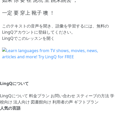
一定 要 穿上 靴子 噢 ！
このテキストの音声を聞き、語彙を学習するには、
無料の
LingQアカウントに登録してください
。
LingQでこのレッスンを開く
LingQについて
LingQについて
料金プラン
お問い合わせ
スティーブの方法
学
校向け
法人向け
図書館向け
利用者の声
ギフトプラン
人気の言語