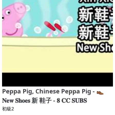
Peppa Pig, Chinese Peppa Pig - 👞
𝐍𝐞𝐰 𝐒𝐡𝐨𝐞𝐬 新 鞋子 - 𝟖 𝐂𝐂 𝐒𝐔𝐁𝐒
初級2