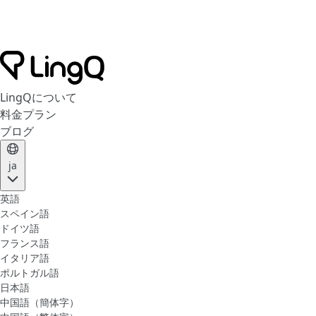
LingQについて
料金プラン
ブログ
ja
英語
スペイン語
ドイツ語
フランス語
イタリア語
ポルトガル語
日本語
中国語（簡体字）