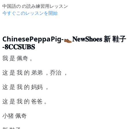
中国語の の読み練習用レッスン
今すぐこのレッスンを開始
ChinesePeppaPig-👞𝐍𝐞𝐰𝐒𝐡𝐨𝐞𝐬 新 鞋子
-𝟖𝐂𝐂𝐒𝐔𝐁𝐒
我 是 佩奇 。
这 是 我 的 弟弟 ，乔治 ，
这 是 我 的 妈妈 ，
这 是 我 的 爸爸 。
小猪 佩奇