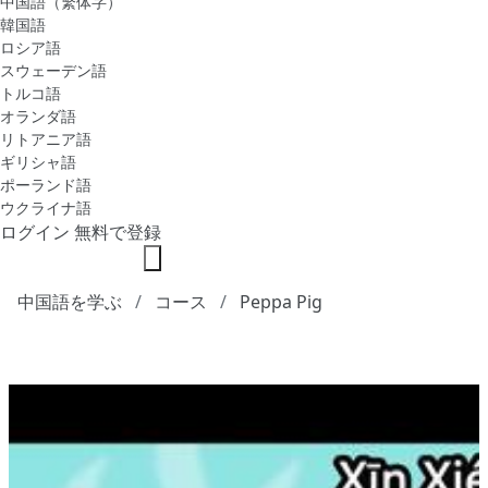
中国語（繁体字）
韓国語
ロシア語
スウェーデン語
トルコ語
オランダ語
リトアニア語
ギリシャ語
ポーランド語
ウクライナ語
ログイン
無料で登録
中国語を学ぶ
コース
Peppa Pig