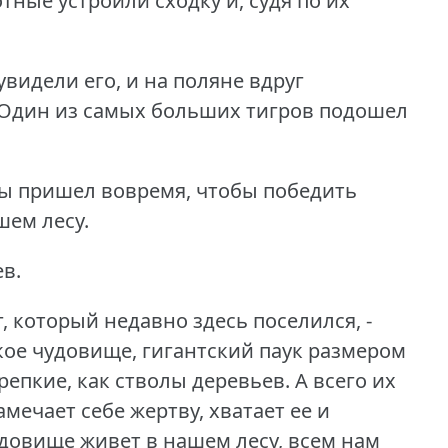
тные устроили сходку и, судя по их
увидели его, и на поляне вдруг
Один из самых больших тигров подошел
ы пришел вовремя, чтобы победить
шем лесу.
ев.
, который недавно здесь поселился, -
ткое чудовище, гигантский паук размером
крепкие, как стволы деревьев.
А всего их
амечает себе жертву, хватает ее и
удовище живет в нашем лесу, всем нам