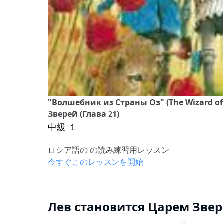
"Волшебник из Страны Оз" (The Wizard of
Зверей (Глава 21)
中級 １
ロシア語の の読み練習用レッスン
今すぐこのレッスンを開始
Лев становится Царем Звере