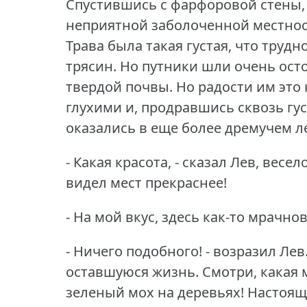
Спустившись с фарфоровой стены,
неприятной заболоченной местност
Трава была такая густая, что труд
трясин.
Но путники шли очень осто
твердой почвы.
Но радости им это
глухими и, продравшись сквозь гу
оказались в еще более дремучем ле
- Какая красота, - сказал Лев, весе
видел мест прекраснее!
- На мой вкус, здесь как-то мрачно
- Ничего подобного!
- возразил Лев
оставшуюся жизнь.
Смотри, какая 
зеленый мох на деревьях!
Настоящ