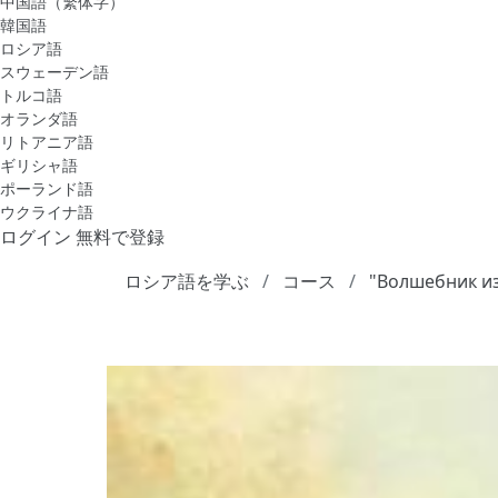
中国語（繁体字）
韓国語
ロシア語
スウェーデン語
トルコ語
オランダ語
リトアニア語
ギリシャ語
ポーランド語
ウクライナ語
ログイン
無料で登録
ロシア語を学ぶ
コース
"Волшебник из