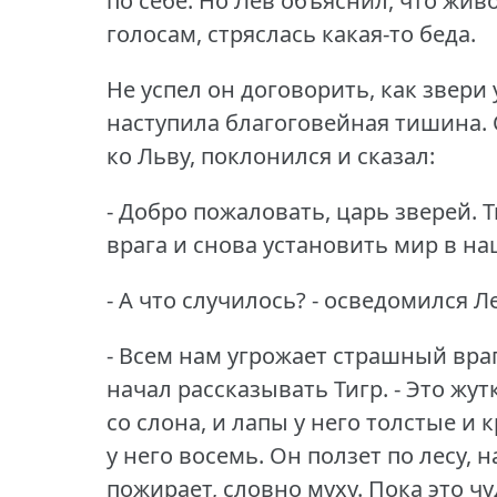
по себе.
Но Лев объяснил, что живо
голосам, стряслась какая-то беда.
Не успел он договорить, как звери 
наступила благоговейная тишина.
ко Льву, поклонился и сказал:
- Добро пожаловать, царь зверей.
Т
врага и снова установить мир в на
- А что случилось?
- осведомился Л
- Всем нам угрожает страшный враг
начал рассказывать Тигр.
- Это жу
со слона, и лапы у него толстые и 
у него восемь.
Он ползет по лесу, н
пожирает, словно муху.
Пока это ч