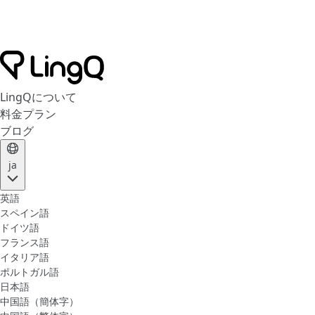
LingQについて
料金プラン
ブログ
ja
英語
スペイン語
ドイツ語
フランス語
イタリア語
ポルトガル語
日本語
中国語（簡体字）