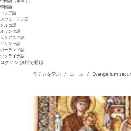
中国語（繁体字）
韓国語
ロシア語
スウェーデン語
トルコ語
オランダ語
リトアニア語
ギリシャ語
ポーランド語
ウクライナ語
ログイン
無料で登録
ラテンを学ぶ
コース
Evangelium sec