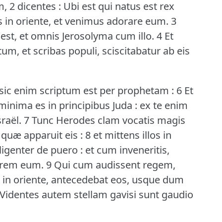
2 dicentes : Ubi est qui natus est rex
s in oriente, et venimus adorare eum.
3
st, et omnis Jerosolyma cum illo.
4 Et
, et scribas populi, sciscitabatur ab eis
: sic enim scriptum est per prophetam : 6 Et
nima es in principibus Juda : ex te enim
raël.
7 Tunc Herodes clam vocatis magis
 quæ apparuit eis : 8 et mittens illos in
iligenter de puero : et cum inveneritis,
dorem eum.
9 Qui cum audissent regem,
nt in oriente, antecedebat eos, usque dum
 Videntes autem stellam gavisi sunt gaudio