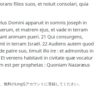
orans filios suos, et noluit consolari, quia
us Domini apparuit in somnis Joseph in
puerum, et matrem ejus, et vade in terram
bant animam pueri.
21 Qui consurgens,
it in terram Israël.
22 Audiens autem quod
 patre suo, timuit illo ire : et admonitus in
 Et veniens habitavit in civitate quæ vocatur
tum est per prophetas : Quoniam Nazaræus
、
無料のLingQアカウントに登録してください
。