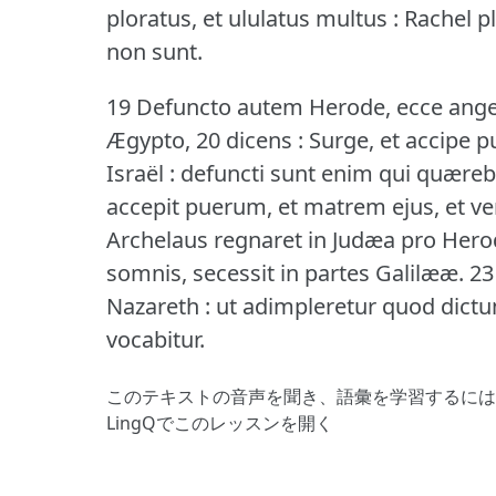
ploratus, et ululatus multus : Rachel pl
non sunt.
19 Defuncto autem Herode, ecce angel
Ægypto, 20 dicens : Surge, et accipe 
Israël : defuncti sunt enim qui quære
accepit puerum, et matrem ejus, et ven
Archelaus regnaret in Judæa pro Herode
somnis, secessit in partes Galilææ.
23
Nazareth : ut adimpleretur quod dic
vocabitur.
このテキストの音声を聞き、語彙を学習するには
LingQでこのレッスンを開く