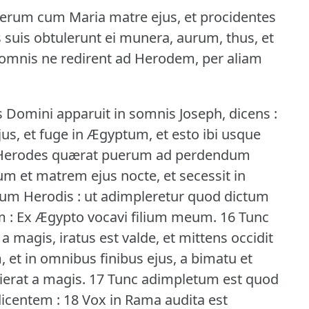
erum cum Maria matre ejus, et procidentes
 suis obtulerunt ei munera, aurum, thus, et
somnis ne redirent ad Herodem, per aliam
 Domini apparuit in somnis Joseph, dicens :
us, et fuge in Ægyptum, et esto ibi usque
 Herodes quærat puerum ad perdendum
m et matrem ejus nocte, et secessit in
tum Herodis : ut adimpleretur quod dictum
 : Ex Ægypto vocavi filium meum.
16 Tunc
 magis, iratus est valde, et mittens occidit
 et in omnibus finibus ejus, a bimatu et
erat a magis.
17 Tunc adimpletum est quod
centem : 18 Vox in Rama audita est