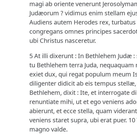
magi ab oriente venerunt Jerosolymam, 
Judæorum ?
vidimus enim stellam eju
Audiens autem Herodes rex, turbatus e
congregans omnes principes sacerdotum
ubi Christus nasceretur.
5 At illi dixerunt : In Bethlehem Judæ 
tu Bethlehem terra Juda, nequaquam mi
exiet dux, qui regat populum meum Is
diligenter didicit ab eis tempus stellæ,
Bethlehem, dixit : Ite, et interrogate d
renuntiate mihi, ut et ego veniens a
abierunt, et ecce stella, quam videra
veniens staret supra, ubi erat puer.
10
magno valde.