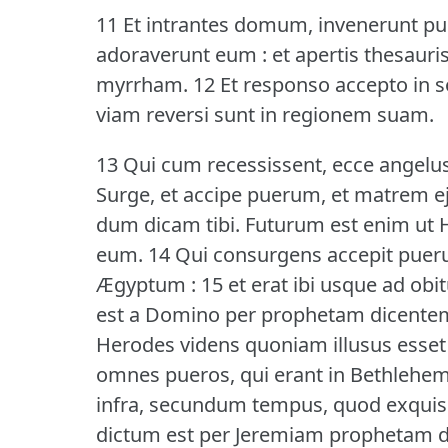
11 Et intrantes domum, invenerunt pu
adoraverunt eum : et apertis thesauris
myrrham.
12 Et responso accepto in 
viam reversi sunt in regionem suam.
13 Qui cum recessissent, ecce angelus
Surge, et accipe puerum, et matrem ej
dum dicam tibi.
Futurum est enim ut
eum.
14 Qui consurgens accepit pueru
Ægyptum : 15 et erat ibi usque ad obi
est a Domino per prophetam dicentem
Herodes videns quoniam illusus esset a
omnes pueros, qui erant in Bethlehem,
infra, secundum tempus, quod exquisi
dictum est per Jeremiam prophetam di