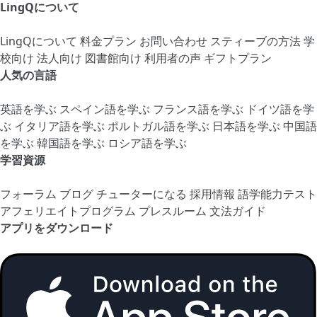
LingQについて
LingQについて
料金プラン
お問い合わせ
スティーブの方法
学
校向け
法人向け
図書館向け
利用者の声
ギフトプラン
人気の言語
英語を学ぶ
スペイン語を学ぶ
フランス語を学ぶ
ドイツ語を学
ぶ
イタリア語を学ぶ
ポルトガル語を学ぶ
日本語を学ぶ
中国語
を学ぶ
韓国語を学ぶ
ロシア語を学ぶ
学習資源
フォーラム
ブログ
チューターになる
採用情報
語学能力テスト
アフェリエイトプログラム
プレスルーム
文法ガイド
アプリをダウンロード