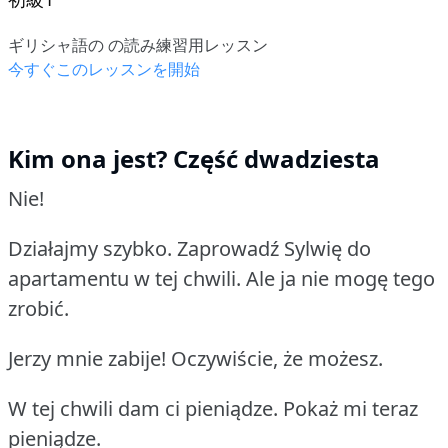
ギリシャ語の の読み練習用レッスン
今すぐこのレッスンを開始
Kim ona jest? Część dwadziesta
Nie!
Działajmy szybko.
Zaprowadź Sylwię do
apartamentu w tej chwili.
Ale ja nie mogę tego
zrobić.
Jerzy mnie zabije!
Oczywiście, że możesz.
W tej chwili dam ci pieniądze.
Pokaż mi teraz
pieniądze.