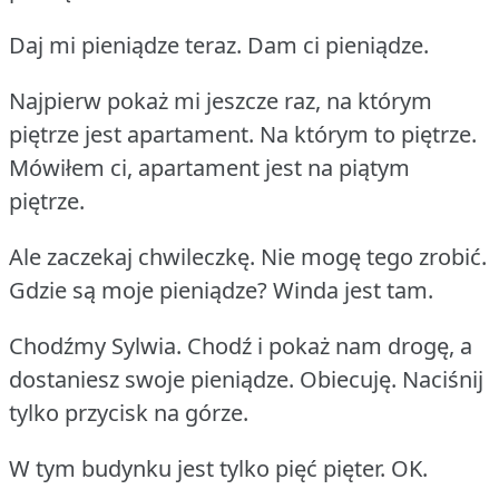
Daj mi pieniądze teraz.
Dam ci pieniądze.
Najpierw pokaż mi jeszcze raz, na którym
piętrze jest apartament.
Na którym to piętrze.
Mówiłem ci, apartament jest na piątym
piętrze.
Ale zaczekaj chwileczkę.
Nie mogę tego zrobić.
Gdzie są moje pieniądze?
Winda jest tam.
Chodźmy Sylwia.
Chodź i pokaż nam drogę, a
dostaniesz swoje pieniądze.
Obiecuję.
Naciśnij
tylko przycisk na górze.
W tym budynku jest tylko pięć pięter.
OK.