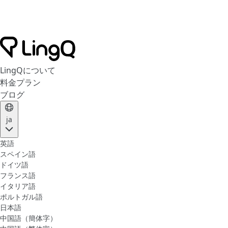
LingQについて
料金プラン
ブログ
ja
英語
スペイン語
ドイツ語
フランス語
イタリア語
ポルトガル語
日本語
中国語（簡体字）