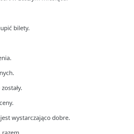
pić bilety.
enia.
nych.
 zostały.
ceny.
 jest wystarczająco dobre.
m razem.