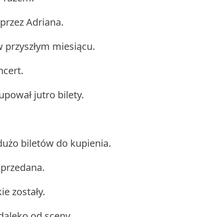
 przez Adriana.
w przyszłym miesiącu.
ncert.
upował jutro bilety.
dużo biletów do kupienia.
sprzedana.
ie zostały.
daleko od sceny.