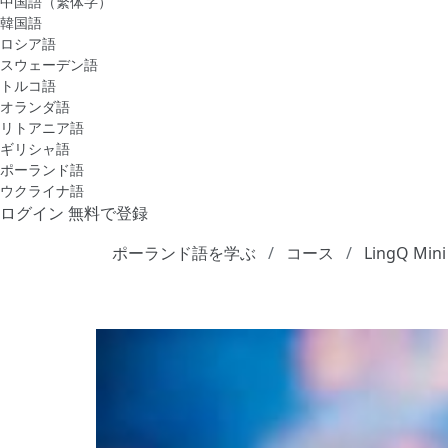
中国語（繁体字）
韓国語
ロシア語
スウェーデン語
トルコ語
オランダ語
リトアニア語
ギリシャ語
ポーランド語
ウクライナ語
ログイン
無料で登録
ポーランド語を学ぶ
コース
LingQ Mini