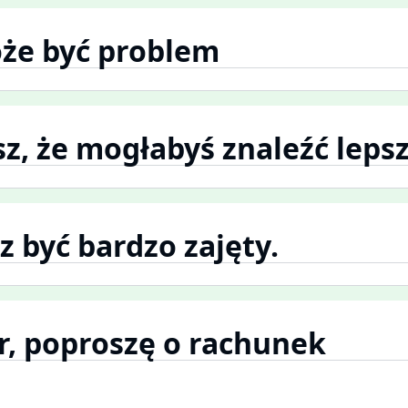
oże być problem
isz, że mogłabyś znaleźć leps
z być bardzo zajęty.
er, poproszę o rachunek