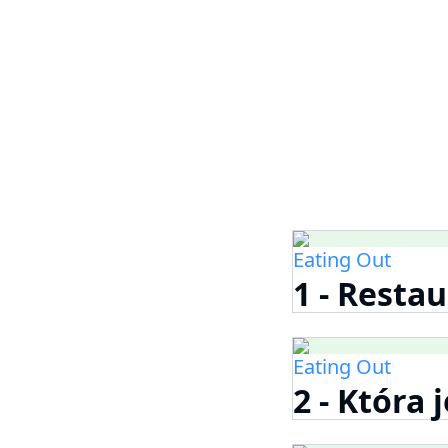
Eating Out
1 - Resta
Eating Out
2 - Która 