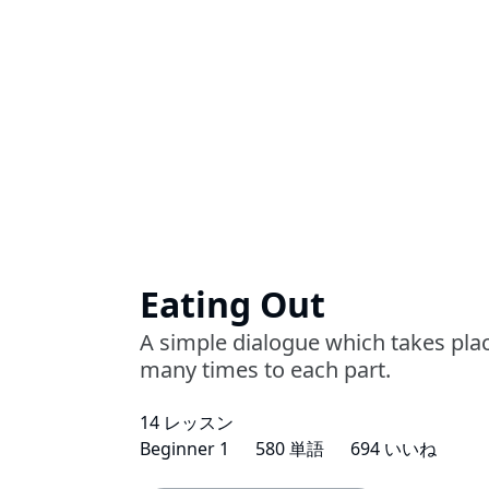
Eating Out
A simple dialogue which takes place 
many times to each part.
14 レッスン
Beginner 1
580 単語
694 いいね