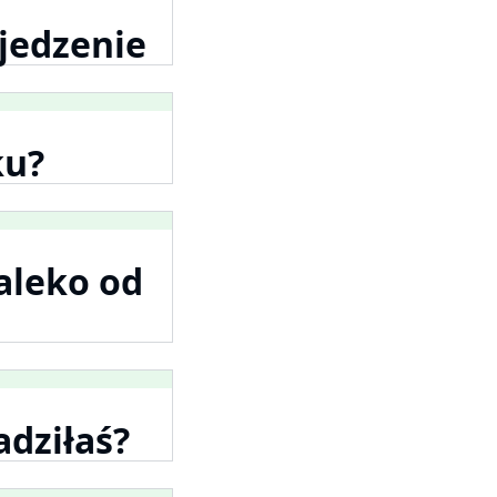
 jedzenie
ku?
aleko od
adziłaś?