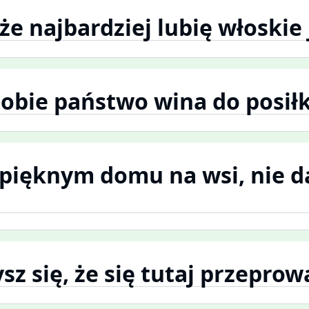
 że najbardziej lubię włoskie
 sobie państwo wina do posił
w pięknym domu na wsi, nie d
ysz się, że się tutaj przeprow