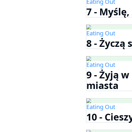
Eating Out
7 - Myślę,
Eating Out
8 - Życzą
Eating Out
9 - Żyją 
miasta
Eating Out
10 - Ciesz