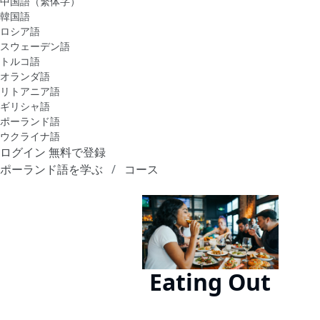
中国語（繁体字）
韓国語
ロシア語
スウェーデン語
トルコ語
オランダ語
リトアニア語
ギリシャ語
ポーランド語
ウクライナ語
ログイン
無料で登録
ポーランド語を学ぶ
コース
Eating Out