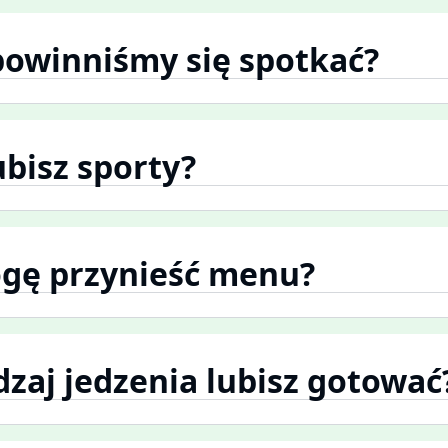
 powinniśmy się spotkać?
lubisz sporty?
ogę przynieść menu?
odzaj jedzenia lubisz gotować