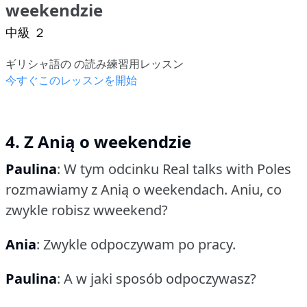
weekendzie
中級 ２
ギリシャ語の の読み練習用レッスン
今すぐこのレッスンを開始
4. Z Anią o weekendzie
Paulina
: W tym odcinku Real talks with Poles
rozmawiamy z Anią o weekendach.
Aniu, co
zwykle robisz wweekend?
Ania
: Zwykle odpoczywam po pracy.
Paulina
: A w jaki sposób odpoczywasz?