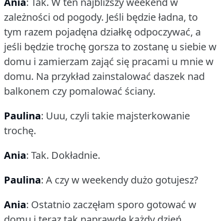
Ania
: Tak.
W ten najbliższy weekend w
zależności od pogody.
Jeśli będzie ładna, to
tym razem pojadęna działkę odpoczywać, a
jeśli będzie trochę gorsza to zostanę u siebie w
domu i zamierzam zająć się pracami u mnie w
domu.
Na przykład zainstalować daszek nad
balkonem czy pomalować ściany.
Paulina
: Uuu, czyli takie majsterkowanie
trochę.
Ania
: Tak.
Dokładnie.
Paulina
: A czy w weekendy dużo gotujesz?
Ania
: Ostatnio zaczęłam sporo gotować w
domu i teraz tak naprawdę każdy dzień