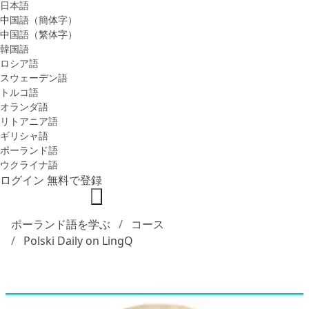
日本語
中国語（簡体字）
中国語（繁体字）
韓国語
ロシア語
スウェーデン語
トルコ語
オランダ語
リトアニア語
ギリシャ語
ポーランド語
ウクライナ語
ログイン
無料で登録
ポーランド語を学ぶ
コース
Polski Daily on LingQ