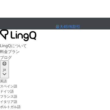
有効期限が切れました
カップを祝おう
Extended Sale
最大45\%割引
LingQについて
料金プラン
ブログ
ja
英語
スペイン語
ドイツ語
フランス語
イタリア語
ポルトガル語