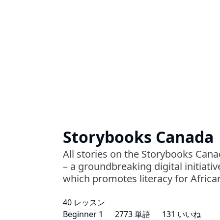
Storybooks Canada
All stories on the Storybooks Can
– a groundbreaking digital initiati
which promotes literacy for Africa
40 レッスン
Beginner 1
2773 単語
131 いいね