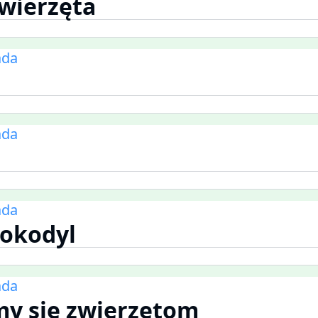
wierzęta
ada
ada
ada
rokodyl
ada
my się zwierzętom