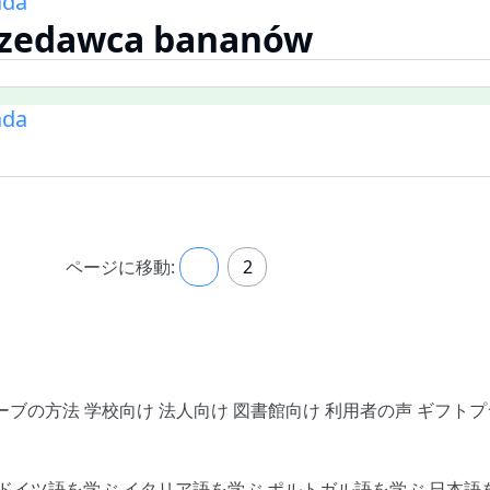
ada
rzedawca bananów
ada
ページに移動:
1
2
ーブの方法
学校向け
法人向け
図書館向け
利用者の声
ギフトプ
ドイツ語を学ぶ
イタリア語を学ぶ
ポルトガル語を学ぶ
日本語