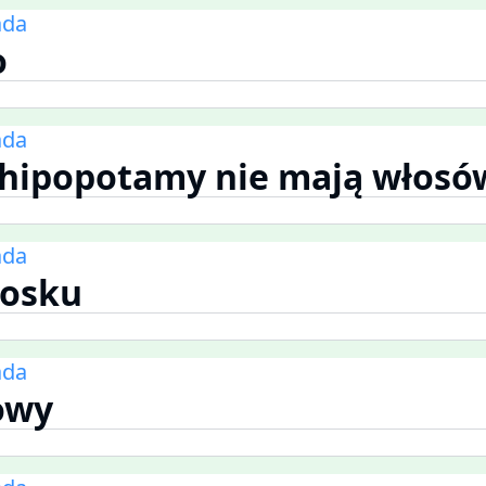
ada
o
ada
 hipopotamy nie mają włosó
ada
wosku
ada
rowy