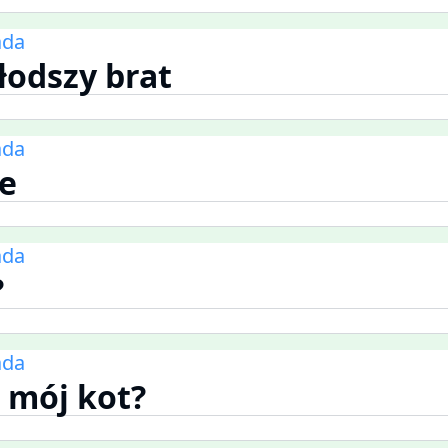
ada
odszy brat
ada
e
ada
?
ada
t mój kot?