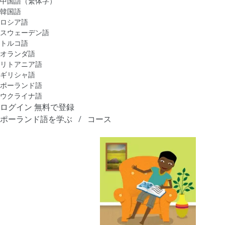
中国語（繁体字）
韓国語
ロシア語
スウェーデン語
トルコ語
オランダ語
リトアニア語
ギリシャ語
ポーランド語
ウクライナ語
ログイン
無料で登録
ポーランド語を学ぶ
コース