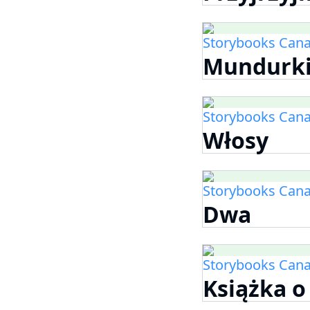
Storybooks Can
Mundurki
Storybooks Can
Włosy
Storybooks Can
Dwa
Storybooks Can
Książka o