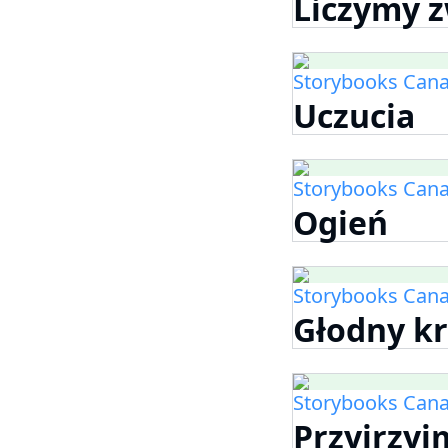
Liczymy z
Storybooks Can
Uczucia
Storybooks Can
Ogień
Storybooks Can
Głodny k
Storybooks Can
Przyjrzyj