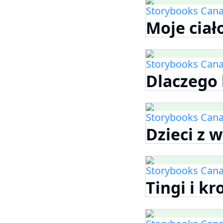
Storybooks Can
Moje ciał
Storybooks Can
Dlaczego
Storybooks Can
Dzieci z 
Storybooks Can
Tingi i k