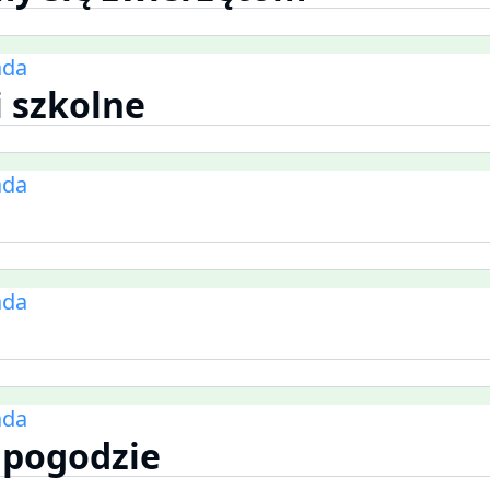
ada
 szkolne
ada
ada
ada
 pogodzie