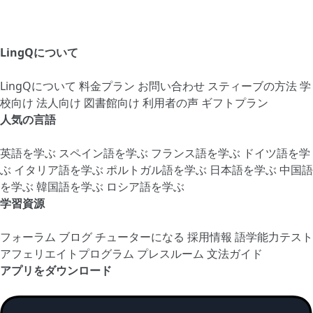
LingQについて
LingQについて
料金プラン
お問い合わせ
スティーブの方法
学
校向け
法人向け
図書館向け
利用者の声
ギフトプラン
人気の言語
英語を学ぶ
スペイン語を学ぶ
フランス語を学ぶ
ドイツ語を学
ぶ
イタリア語を学ぶ
ポルトガル語を学ぶ
日本語を学ぶ
中国語
を学ぶ
韓国語を学ぶ
ロシア語を学ぶ
学習資源
フォーラム
ブログ
チューターになる
採用情報
語学能力テスト
アフェリエイトプログラム
プレスルーム
文法ガイド
アプリをダウンロード