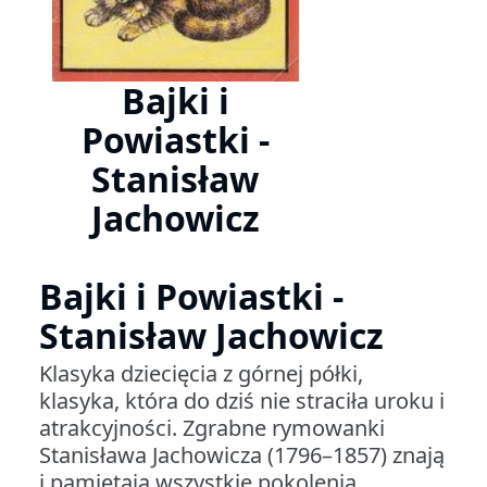
Bajki i
Powiastki -
Stanisław
Jachowicz
Bajki i Powiastki -
Stanisław Jachowicz
Klasyka dziecięcia z górnej półki,
klasyka, która do dziś nie straciła uroku i
atrakcyjności. Zgrabne rymowanki
Stanisława Jachowicza (1796–1857) znają
i pamiętają wszystkie pokolenia