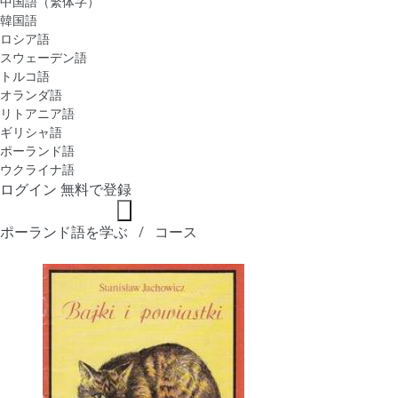
中国語（繁体字）
韓国語
ロシア語
スウェーデン語
トルコ語
オランダ語
リトアニア語
ギリシャ語
ポーランド語
ウクライナ語
ログイン
無料で登録
ポーランド語を学ぶ
コース