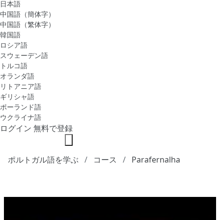
日本語
中国語（簡体字）
中国語（繁体字）
韓国語
ロシア語
スウェーデン語
トルコ語
オランダ語
リトアニア語
ギリシャ語
ポーランド語
ウクライナ語
ログイン
無料で登録
ポルトガル語を学ぶ
コース
Parafernalha