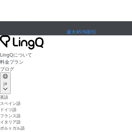
有効期限が切れました
カップを祝おう
Extended Sale
最大45\%割引
LingQについて
料金プラン
ブログ
ja
英語
スペイン語
ドイツ語
フランス語
イタリア語
ポルトガル語