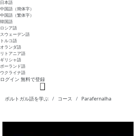
日本語
中国語（簡体字）
中国語（繁体字）
韓国語
ロシア語
スウェーデン語
トルコ語
オランダ語
リトアニア語
ギリシャ語
ポーランド語
ウクライナ語
ログイン
無料で登録
ポルトガル語を学ぶ
コース
Parafernalha