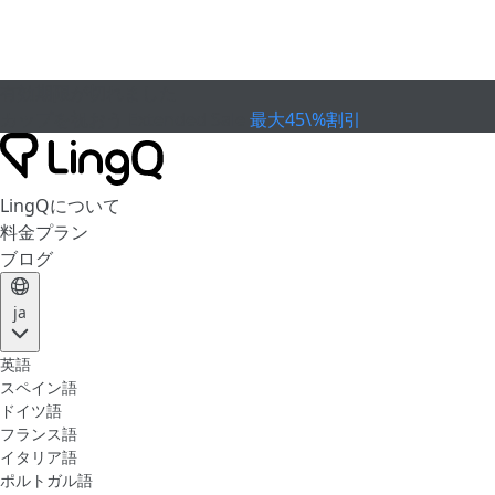
有効期限が切れました
カップを祝おう
Extended Sale
最大45\%割引
LingQについて
料金プラン
ブログ
ja
英語
スペイン語
ドイツ語
フランス語
イタリア語
ポルトガル語