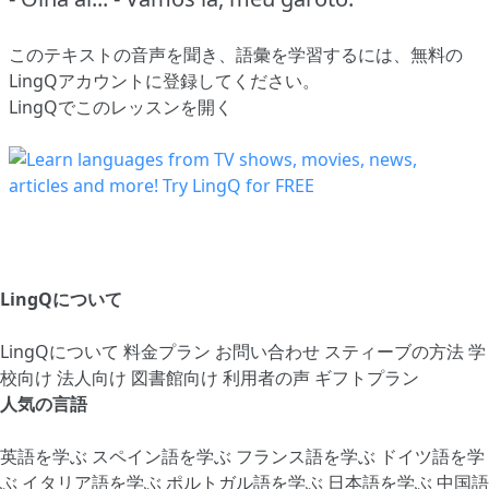
このテキストの音声を聞き、語彙を学習するには、
無料の
LingQアカウントに登録してください
。
LingQでこのレッスンを開く
LingQについて
LingQについて
料金プラン
お問い合わせ
スティーブの方法
学
校向け
法人向け
図書館向け
利用者の声
ギフトプラン
人気の言語
英語を学ぶ
スペイン語を学ぶ
フランス語を学ぶ
ドイツ語を学
ぶ
イタリア語を学ぶ
ポルトガル語を学ぶ
日本語を学ぶ
中国語