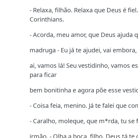
- Relaxa, filhão. Relaxa que Deus é fie
Corinthians.
- Acorda, meu amor, que Deus ajuda
madruga - Eu já te ajudei, vai embora, 
ai, vamos lá! Seu vestidinho, vamos e
para ficar
bem bonitinha e agora põe esse vestid
- Coisa feia, menino. Já te falei que c
- Caralho, moleque, que m*rda, tu se 
irmão. - Olha a boca, filho. Deus tá te