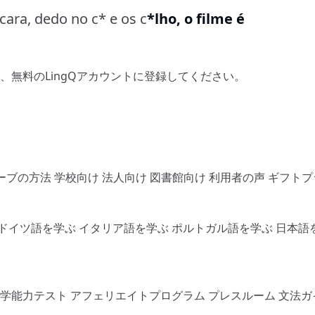
 cara, dedo no c* e os c
*lho, o filme é
、
無料のLingQアカウントに登録してください
。
ーブの方法
学校向け
法人向け
図書館向け
利用者の声
ギフトプ
ドイツ語を学ぶ
イタリア語を学ぶ
ポルトガル語を学ぶ
日本語
語学能力テスト
アフェリエイトプログラム
プレスルーム
文法ガ