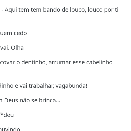
l. - Aqui tem tem bando de louco, louco por ti
 quem cedo
vai. Olha
scovar o dentinho, arrumar esse cabelinho
inho e vai trabalhar, vagabunda!
om Deus não se brinca...
f*deu
 ouvindo.