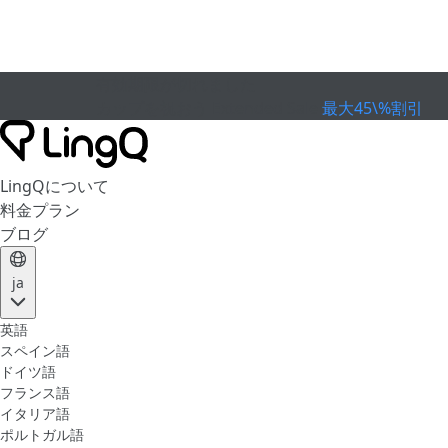
有効期限が切れました
カップを祝おう
Extended Sale
最大45\%割引
LingQについて
料金プラン
ブログ
ja
英語
スペイン語
ドイツ語
フランス語
イタリア語
ポルトガル語