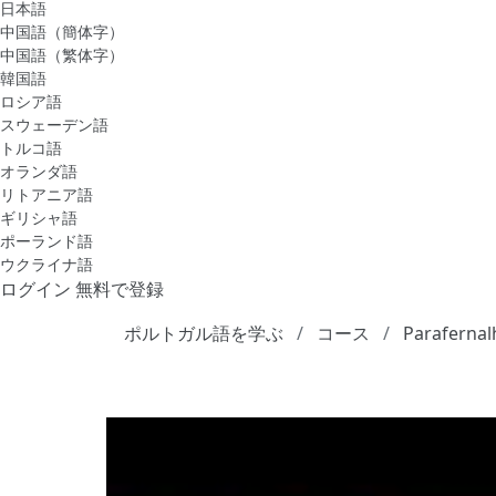
日本語
中国語（簡体字）
中国語（繁体字）
韓国語
ロシア語
スウェーデン語
トルコ語
オランダ語
リトアニア語
ギリシャ語
ポーランド語
ウクライナ語
ログイン
無料で登録
ポルトガル語を学ぶ
コース
Parafernal