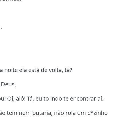
.
 noite ela está de volta, tá?
 Deus,
u! Oi, alô! Tá, eu to indo te encontrar aí.
não tem nem putaria, não rola um c*zinho