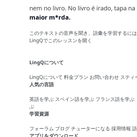
nem no livro. No livro é irado, tapa na
maior m*rda.
このテキストの音声を聞き、語彙を学習するには
LingQでこのレッスンを開く
LingQについて
LingQについて
料金プラン
お問い合わせ
スティ
人気の言語
英語を学ぶ
スペイン語を学ぶ
フランス語を学ぶ
ぶ
学習資源
フォーラム
ブログ
チューターになる
採用情報
アプリをダウンロード