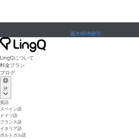
有効期限が切れました
カップを祝おう
Extended Sale
最大45\%割引
LingQについて
料金プラン
ブログ
ja
英語
スペイン語
ドイツ語
フランス語
イタリア語
ポルトガル語