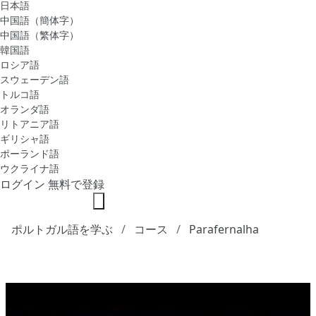
日本語
中国語（簡体字）
中国語（繁体字）
韓国語
ロシア語
スウェーデン語
トルコ語
オランダ語
リトアニア語
ギリシャ語
ポーランド語
ウクライナ語
ログイン
無料で登録
ポルトガル語を学ぶ
コース
Parafernalha