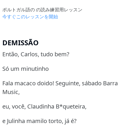
ポルトガル語の の読み練習用レッスン
今すぐこのレッスンを開始
DEMISSÃO
Então, Carlos, tudo bem?
Só um minutinho
Fala macaco doido! Seguinte, sábado Barra
Music,
eu, você, Claudinha B*queteira,
e Julinha mamilo torto, já é?