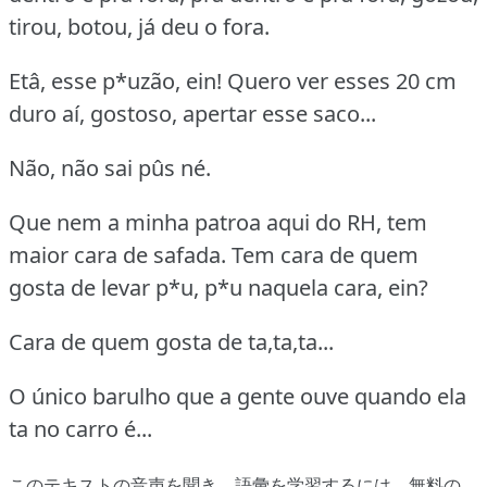
tirou, botou, já deu o fora.
Etâ, esse p*uzão, ein! Quero ver esses 20 cm
duro aí, gostoso, apertar esse saco...
Não, não sai pûs né.
Que nem a minha patroa aqui do RH, tem
maior cara de safada. Tem cara de quem
gosta de levar p*u, p*u naquela cara, ein?
Cara de quem gosta de ta,ta,ta...
O único barulho que a gente ouve quando ela
ta no carro é...
このテキストの音声を聞き、語彙を学習するには、
無料の