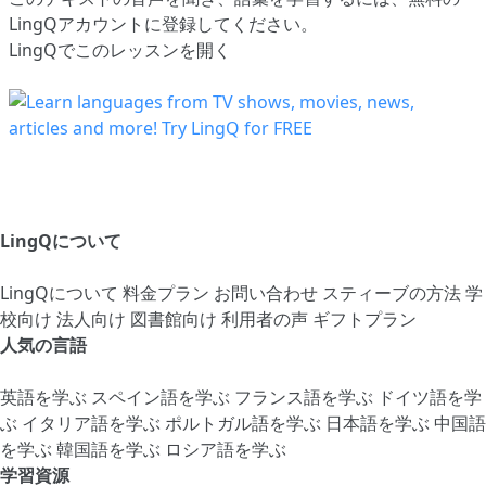
LingQアカウントに登録してください
。
LingQでこのレッスンを開く
LingQについて
LingQについて
料金プラン
お問い合わせ
スティーブの方法
学
校向け
法人向け
図書館向け
利用者の声
ギフトプラン
人気の言語
英語を学ぶ
スペイン語を学ぶ
フランス語を学ぶ
ドイツ語を学
ぶ
イタリア語を学ぶ
ポルトガル語を学ぶ
日本語を学ぶ
中国語
を学ぶ
韓国語を学ぶ
ロシア語を学ぶ
学習資源