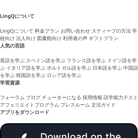
LingQについて
LingQについて
料金プラン
お問い合わせ
スティーブの方法
学
校向け
法人向け
図書館向け
利用者の声
ギフトプラン
人気の言語
英語を学ぶ
スペイン語を学ぶ
フランス語を学ぶ
ドイツ語を学
ぶ
イタリア語を学ぶ
ポルトガル語を学ぶ
日本語を学ぶ
中国語
を学ぶ
韓国語を学ぶ
ロシア語を学ぶ
学習資源
フォーラム
ブログ
チューターになる
採用情報
語学能力テスト
アフェリエイトプログラム
プレスルーム
文法ガイド
アプリをダウンロード