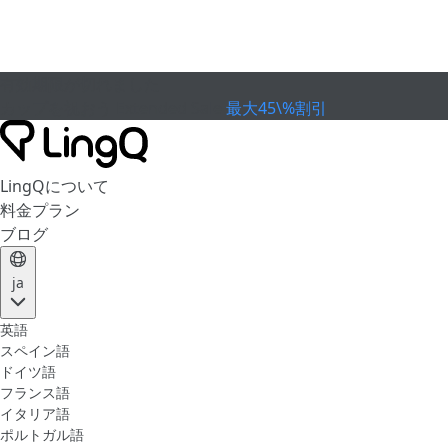
有効期限が切れました
カップを祝おう
Extended Sale
最大45\%割引
LingQについて
料金プラン
ブログ
ja
英語
スペイン語
ドイツ語
フランス語
イタリア語
ポルトガル語