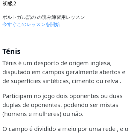
初級2
ポルトガル語の の読み練習用レッスン
今すぐこのレッスンを開始
Ténis
Ténis é um desporto de origem inglesa,
disputado em campos geralmente abertos e
de superfícies sintéticas, cimento ou relva .
Participam no jogo dois oponentes ou duas
duplas de oponentes, podendo ser mistas
(homens e mulheres) ou não.
O campo é dividido a meio por uma rede , e o