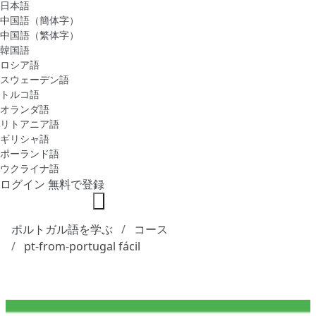
日本語
中国語（簡体字）
中国語（繁体字）
韓国語
ロシア語
スウェーデン語
トルコ語
オランダ語
リトアニア語
ギリシャ語
ポーランド語
ウクライナ語
ログイン
無料で登録
ポルトガル語を学ぶ
コース
pt-from-portugal fácil