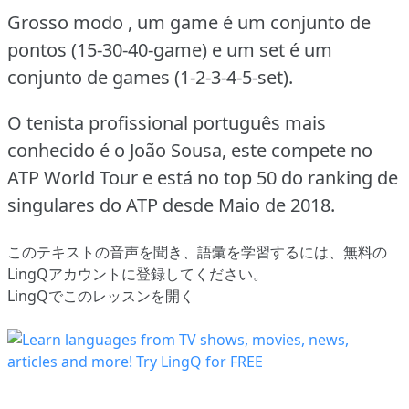
Grosso modo , um game é um conjunto de
pontos (15-30-40-game) e um set é um
conjunto de games (1-2-3-4-5-set).
O tenista profissional português mais
conhecido é o João Sousa, este compete no
ATP World Tour e está no top 50 do ranking de
singulares do ATP desde Maio de 2018.
このテキストの音声を聞き、語彙を学習するには、
無料の
LingQアカウントに登録してください
。
LingQでこのレッスンを開く