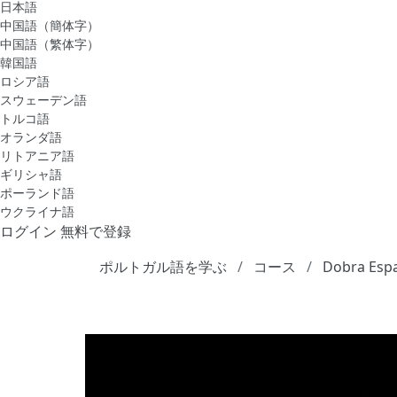
日本語
中国語（簡体字）
中国語（繁体字）
韓国語
ロシア語
スウェーデン語
トルコ語
オランダ語
リトアニア語
ギリシャ語
ポーランド語
ウクライナ語
ログイン
無料で登録
ポルトガル語を学ぶ
コース
Dobra Espac