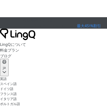
有効期限が切れました
カップを祝おう
Extended Sale
最大45\%割引
LingQについて
料金プラン
ブログ
ja
英語
スペイン語
ドイツ語
フランス語
イタリア語
ポルトガル語