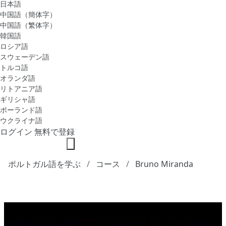
日本語
中国語（簡体字）
中国語（繁体字）
韓国語
ロシア語
スウェーデン語
トルコ語
オランダ語
リトアニア語
ギリシャ語
ポーランド語
ウクライナ語
ログイン
無料で登録
ポルトガル語を学ぶ
コース
Bruno Miranda