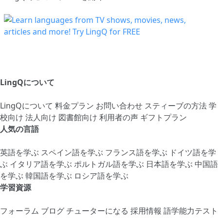
LingQについて
LingQについて
料金プラン
お問い合わせ
スティーブの方法
学
校向け
法人向け
図書館向け
利用者の声
ギフトプラン
人気の言語
英語を学ぶ
スペイン語を学ぶ
フランス語を学ぶ
ドイツ語を学
ぶ
イタリア語を学ぶ
ポルトガル語を学ぶ
日本語を学ぶ
中国語
を学ぶ
韓国語を学ぶ
ロシア語を学ぶ
学習資源
フォーラム
ブログ
チューターになる
採用情報
語学能力テスト