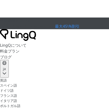
有効期限が切れました
カップを祝おう
Extended Sale
最大45\%割引
LingQについて
料金プラン
ブログ
ja
英語
スペイン語
ドイツ語
フランス語
イタリア語
ポルトガル語