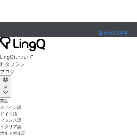
有効期限が切れました
カップを祝おう
Extended Sale
最大45\%割引
LingQについて
料金プラン
ブログ
ja
英語
スペイン語
ドイツ語
フランス語
イタリア語
ポルトガル語