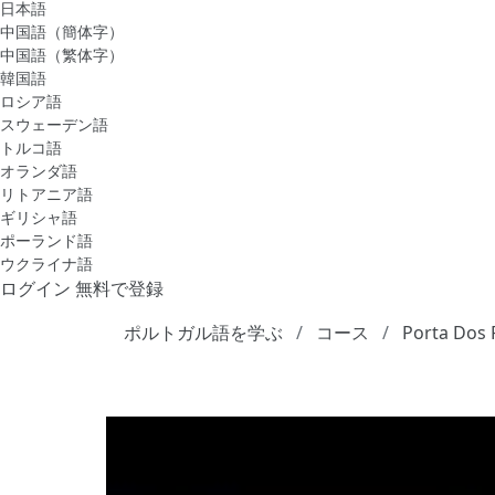
日本語
中国語（簡体字）
中国語（繁体字）
韓国語
ロシア語
スウェーデン語
トルコ語
オランダ語
リトアニア語
ギリシャ語
ポーランド語
ウクライナ語
ログイン
無料で登録
ポルトガル語を学ぶ
コース
Porta Dos 