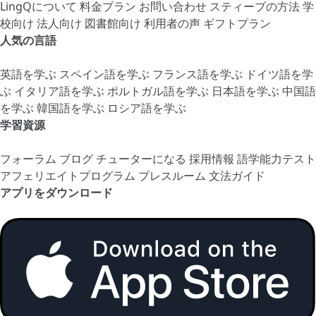
LingQについて
料金プラン
お問い合わせ
スティーブの方法
学
校向け
法人向け
図書館向け
利用者の声
ギフトプラン
人気の言語
英語を学ぶ
スペイン語を学ぶ
フランス語を学ぶ
ドイツ語を学
ぶ
イタリア語を学ぶ
ポルトガル語を学ぶ
日本語を学ぶ
中国語
を学ぶ
韓国語を学ぶ
ロシア語を学ぶ
学習資源
フォーラム
ブログ
チューターになる
採用情報
語学能力テスト
アフェリエイトプログラム
プレスルーム
文法ガイド
アプリをダウンロード