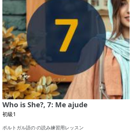
Who is She?, 7: Me ajude
初級1
ポルトガル語の の読み練習用レッスン