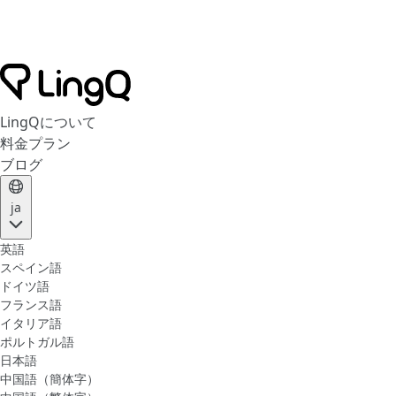
LingQについて
料金プラン
ブログ
ja
英語
スペイン語
ドイツ語
フランス語
イタリア語
ポルトガル語
日本語
中国語（簡体字）