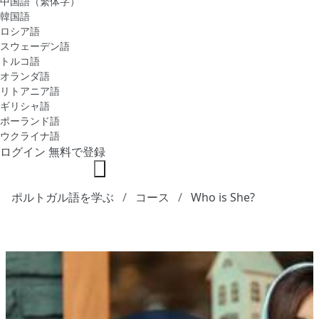
中国語（繁体字）
韓国語
ロシア語
スウェーデン語
トルコ語
オランダ語
リトアニア語
ギリシャ語
ポーランド語
ウクライナ語
ログイン
無料で登録
ポルトガル語を学ぶ
コース
Who is She?