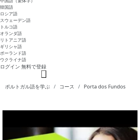
中国語（繁体字）
韓国語
ロシア語
スウェーデン語
トルコ語
オランダ語
リトアニア語
ギリシャ語
ポーランド語
ウクライナ語
ログイン
無料で登録
ポルトガル語を学ぶ
コース
Porta dos Fundos