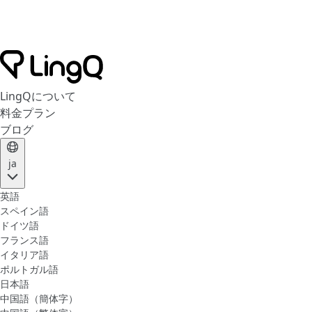
LingQについて
料金プラン
ブログ
ja
英語
スペイン語
ドイツ語
フランス語
イタリア語
ポルトガル語
日本語
中国語（簡体字）