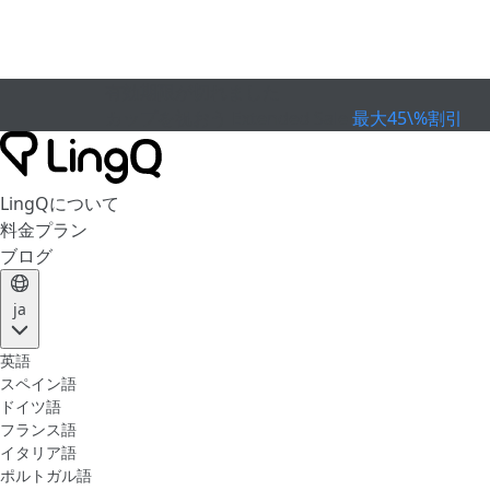
有効期限が切れました
カップを祝おう
Extended Sale
最大45\%割引
LingQについて
料金プラン
ブログ
ja
英語
スペイン語
ドイツ語
フランス語
イタリア語
ポルトガル語