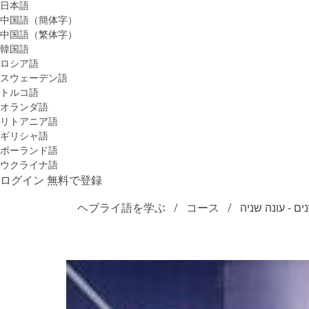
日本語
中国語（簡体字）
中国語（繁体字）
韓国語
ロシア語
スウェーデン語
トルコ語
オランダ語
リトアニア語
ギリシャ語
ポーランド語
ウクライナ語
ログイン
無料で登録
ヘブライ語を学ぶ
コース