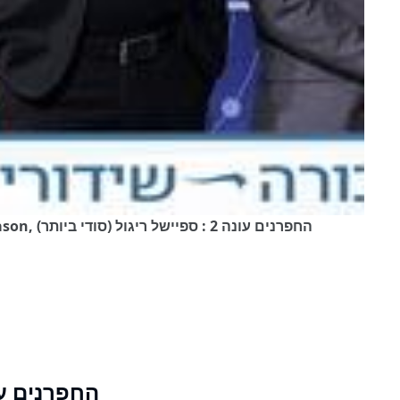
החפרנים - עונה שניה- "Badgers" ;) - second season, החפרנים עונה 2 : ספיישל ריגול (סודי ביותר)
החפרנים עונה 2 : ספיישל ריגול 