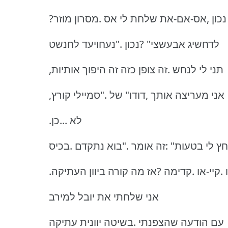
?נכון ,אס-אם-את שלחת לי אס .מסרון מוזר
לדחשיג אבעשצי" ?נכון ."נעחויעד לחנשט
,תני לי לנחש .זה צופן כזה זה היפוך אותיות
,אני מעריצה אותך ,דודו" של ."סמיילי קורץ
.לא ...כן
ץ לי בטעות" :זה אומר ."בוא נתקדם .בכיס
או .קיי-או .קדימה ?אז מה קורה ביוון העתיקה
אני שלחתי את יובל למירב
עם הודעה שהצפנתי .בשיטה יוונית עתיקה