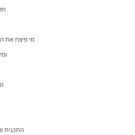
חפר
מי פיצח את ה
ומי
."
התכנית ש