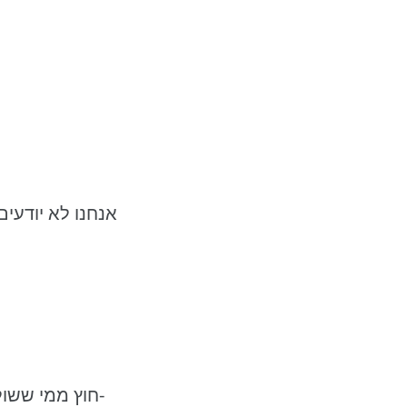
אנחנו לא יודעי
.חוץ ממי ששולחים לו את ההודעה ,אגב הודעות מוצפנות-