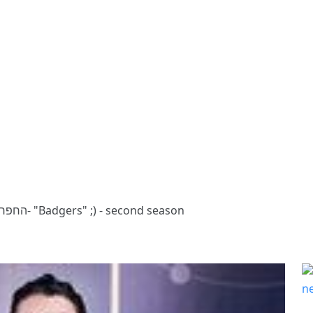
החפרנים - עונה שניה- "Badgers" ;) - second season