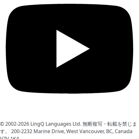
© 2002-2026
LingQ Languages Ltd.
無断複写・転載を禁じま
す。 200-2232 Marine Drive, West Vancouver, BC, Canada
V7V 1K4