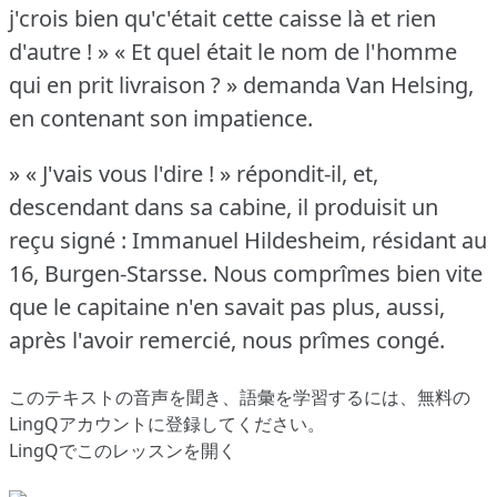
j'crois bien qu'c'était cette caisse là et rien
d'autre !
» « Et quel était le nom de l'homme
qui en prit livraison ?
» demanda Van Helsing,
en contenant son impatience.
» « J'vais vous l'dire !
» répondit-il, et,
descendant dans sa cabine, il produisit un
reçu signé : Immanuel Hildesheim, résidant au
16, Burgen-Starsse.
Nous comprîmes bien vite
que le capitaine n'en savait pas plus, aussi,
après l'avoir remercié, nous prîmes congé.
このテキストの音声を聞き、語彙を学習するには、
無料の
LingQアカウントに登録してください
。
LingQでこのレッスンを開く