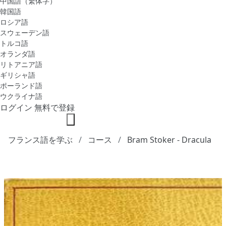
中国語（繁体字）
韓国語
ロシア語
スウェーデン語
トルコ語
オランダ語
リトアニア語
ギリシャ語
ポーランド語
ウクライナ語
ログイン
無料で登録
フランス語を学ぶ
コース
Bram Stoker - Dracula