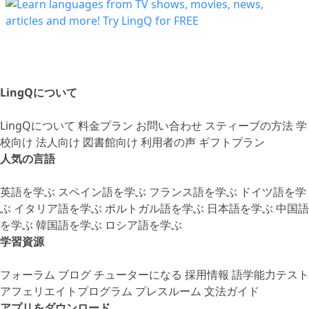
LingQについて
LingQについて
料金プラン
お問い合わせ
スティーブの方法
学
校向け
法人向け
図書館向け
利用者の声
ギフトプラン
人気の言語
英語を学ぶ
スペイン語を学ぶ
フランス語を学ぶ
ドイツ語を学
ぶ
イタリア語を学ぶ
ポルトガル語を学ぶ
日本語を学ぶ
中国語
を学ぶ
韓国語を学ぶ
ロシア語を学ぶ
学習資源
フォーラム
ブログ
チューターになる
採用情報
語学能力テスト
アフェリエイトプログラム
プレスルーム
文法ガイド
アプリをダウンロード