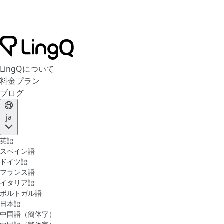
LingQについて
料金プラン
ブログ
ja
英語
スペイン語
ドイツ語
フランス語
イタリア語
ポルトガル語
日本語
中国語（簡体字）