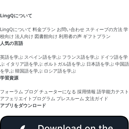
LingQについて
LingQについて
料金プラン
お問い合わせ
スティーブの方法
学
校向け
法人向け
図書館向け
利用者の声
ギフトプラン
人気の言語
英語を学ぶ
スペイン語を学ぶ
フランス語を学ぶ
ドイツ語を学
ぶ
イタリア語を学ぶ
ポルトガル語を学ぶ
日本語を学ぶ
中国語
を学ぶ
韓国語を学ぶ
ロシア語を学ぶ
学習資源
フォーラム
ブログ
チューターになる
採用情報
語学能力テスト
アフェリエイトプログラム
プレスルーム
文法ガイド
アプリをダウンロード