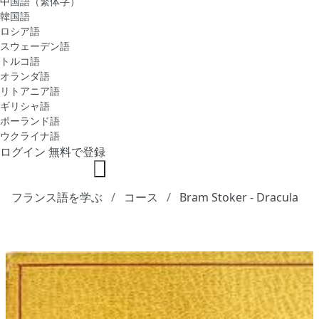
中国語（繁体字）
韓国語
ロシア語
スウェーデン語
トルコ語
オランダ語
リトアニア語
ギリシャ語
ポーランド語
ウクライナ語
ログイン
無料で登録
フランス語を学ぶ
コース
Bram Stoker - Dracula