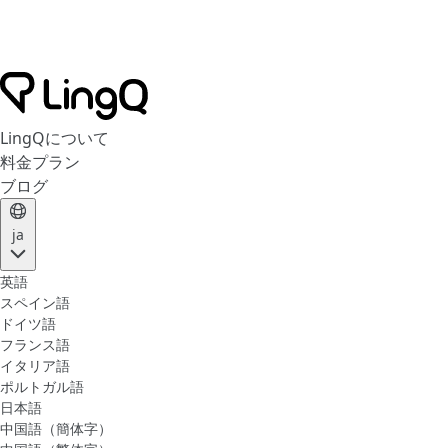
LingQについて
料金プラン
ブログ
ja
英語
スペイン語
ドイツ語
フランス語
イタリア語
ポルトガル語
日本語
中国語（簡体字）