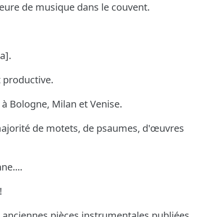
seure de musique dans le couvent.
a].
 productive.
 à Bologne, Milan et Venise.
ajorité de motets, de psaumes, d'œuvres
e....
!
s anciennes pièces instrumentales publiées