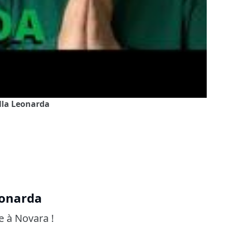
ella Leonarda
eonarda
e à Novara !