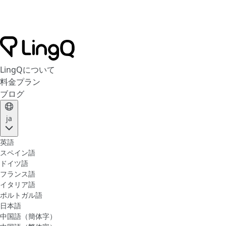
LingQについて
料金プラン
ブログ
ja
英語
スペイン語
ドイツ語
フランス語
イタリア語
ポルトガル語
日本語
中国語（簡体字）