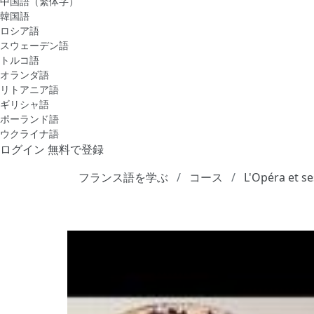
中国語（繁体字）
韓国語
ロシア語
スウェーデン語
トルコ語
オランダ語
リトアニア語
ギリシャ語
ポーランド語
ウクライナ語
ログイン
無料で登録
フランス語を学ぶ
コース
L'Opéra et s