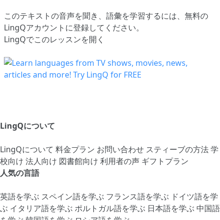
このテキストの音声を聞き、語彙を学習するには、
無料の
LingQアカウントに登録してください
。
LingQでこのレッスンを開く
LingQについて
LingQについて
料金プラン
お問い合わせ
スティーブの方法
学
校向け
法人向け
図書館向け
利用者の声
ギフトプラン
人気の言語
英語を学ぶ
スペイン語を学ぶ
フランス語を学ぶ
ドイツ語を学
ぶ
イタリア語を学ぶ
ポルトガル語を学ぶ
日本語を学ぶ
中国語
を学ぶ
韓国語を学ぶ
ロシア語を学ぶ