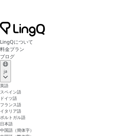
LingQについて
料金プラン
ブログ
ja
英語
スペイン語
ドイツ語
フランス語
イタリア語
ポルトガル語
日本語
中国語（簡体字）