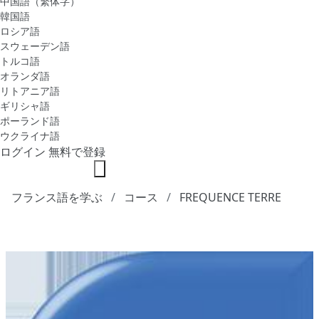
中国語（繁体字）
韓国語
ロシア語
スウェーデン語
トルコ語
オランダ語
リトアニア語
ギリシャ語
ポーランド語
ウクライナ語
ログイン
無料で登録
フランス語を学ぶ
コース
FREQUENCE TERRE