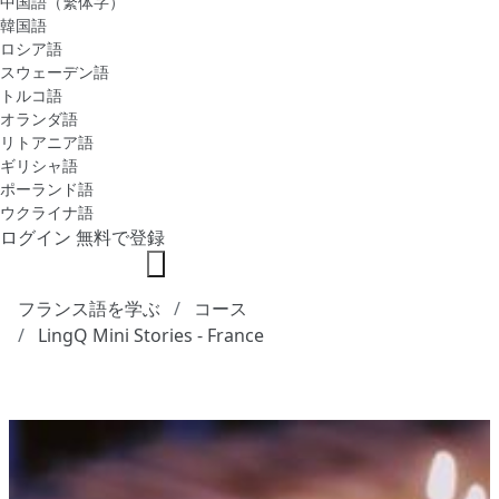
中国語（繁体字）
韓国語
ロシア語
スウェーデン語
トルコ語
オランダ語
リトアニア語
ギリシャ語
ポーランド語
ウクライナ語
ログイン
無料で登録
フランス語を学ぶ
コース
LingQ Mini Stories - France