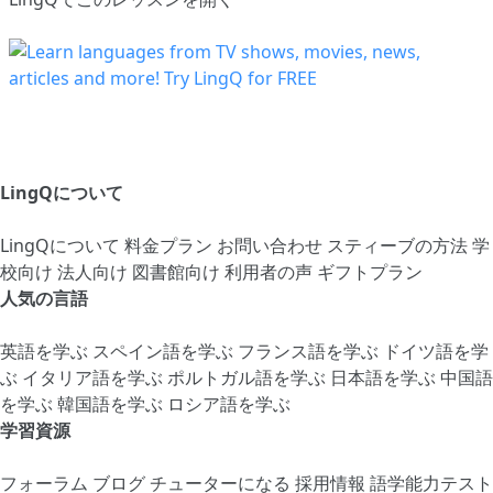
LingQについて
LingQについて
料金プラン
お問い合わせ
スティーブの方法
学
校向け
法人向け
図書館向け
利用者の声
ギフトプラン
人気の言語
英語を学ぶ
スペイン語を学ぶ
フランス語を学ぶ
ドイツ語を学
ぶ
イタリア語を学ぶ
ポルトガル語を学ぶ
日本語を学ぶ
中国語
を学ぶ
韓国語を学ぶ
ロシア語を学ぶ
学習資源
フォーラム
ブログ
チューターになる
採用情報
語学能力テスト