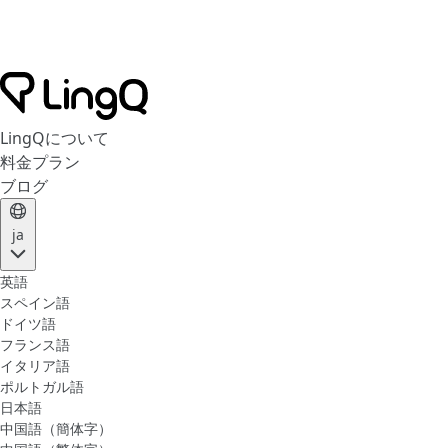
LingQについて
料金プラン
ブログ
ja
英語
スペイン語
ドイツ語
フランス語
イタリア語
ポルトガル語
日本語
中国語（簡体字）