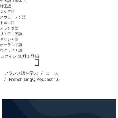
中国語（繁体字）
韓国語
ロシア語
スウェーデン語
トルコ語
オランダ語
リトアニア語
ギリシャ語
ポーランド語
ウクライナ語
ログイン
無料で登録
フランス語を学ぶ
コース
French LingQ Podcast 1.0