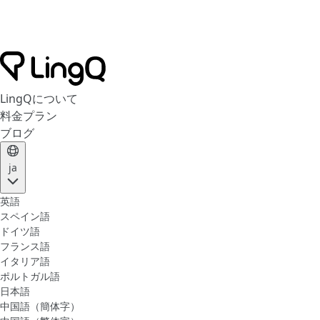
LingQについて
料金プラン
ブログ
ja
英語
スペイン語
ドイツ語
フランス語
イタリア語
ポルトガル語
日本語
中国語（簡体字）