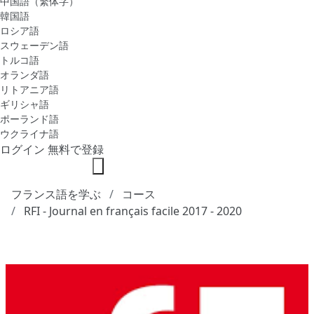
中国語（繁体字）
韓国語
ロシア語
スウェーデン語
トルコ語
オランダ語
リトアニア語
ギリシャ語
ポーランド語
ウクライナ語
ログイン
無料で登録
フランス語を学ぶ
コース
RFI - Journal en français facile 2017 - 2020