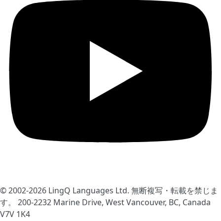
© 2002-2026
LingQ Languages Ltd.
無断複写・転載を禁じま
す。 200-2232 Marine Drive, West Vancouver, BC, Canada
V7V 1K4