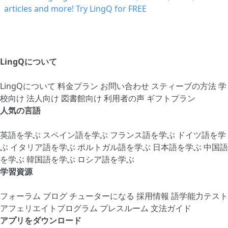
LingQについて
LingQについて
料金プラン
お問い合わせ
スティーブの方法
学
校向け
法人向け
図書館向け
利用者の声
ギフトプラン
人気の言語
英語を学ぶ
スペイン語を学ぶ
フランス語を学ぶ
ドイツ語を学
ぶ
イタリア語を学ぶ
ポルトガル語を学ぶ
日本語を学ぶ
中国語
を学ぶ
韓国語を学ぶ
ロシア語を学ぶ
学習資源
フォーラム
ブログ
チューターになる
採用情報
語学能力テスト
アフェリエイトプログラム
プレスルーム
文法ガイド
アプリをダウンロード