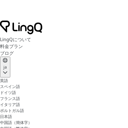
LingQについて
料金プラン
ブログ
ja
英語
スペイン語
ドイツ語
フランス語
イタリア語
ポルトガル語
日本語
中国語（簡体字）