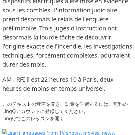
dispositifs électriques a été mise en évidence
sous les combles.
L'information judiciaire
prend désormais le relais de l'enquête
préliminaire.
Trois juges d'instruction ont
désormais la lourde tâche de découvrir
l'origine exacte de l'incendie, les investigations
techniques, forcément complexes, pourraient
durer des mois.
AM : RFI il est 22 heures 10 à Paris, deux
heures de moins en temps universel.
このテキストの音声を聞き、語彙を学習するには、
無料の
LingQアカウントに登録してください
。
LingQでこのレッスンを開く