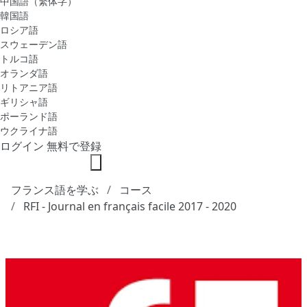
中国語（繁体字）
韓国語
ロシア語
スウェーデン語
トルコ語
オランダ語
リトアニア語
ギリシャ語
ポーランド語
ウクライナ語
ログイン
無料で登録
フランス語を学ぶ
コース
RFI - Journal en français facile 2017 - 2020