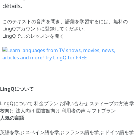
détails.
このテキストの音声を聞き、語彙を学習するには、
無料の
LingQアカウントに登録してください
。
LingQでこのレッスンを開く
LingQについて
LingQについて
料金プラン
お問い合わせ
スティーブの方法
学
校向け
法人向け
図書館向け
利用者の声
ギフトプラン
人気の言語
英語を学ぶ
スペイン語を学ぶ
フランス語を学ぶ
ドイツ語を学