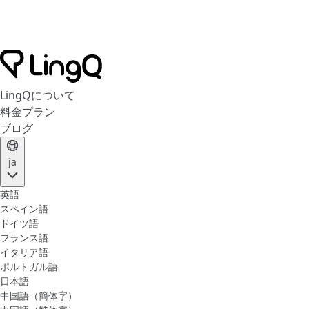
LingQについて
料金プラン
ブログ
ja
英語
スペイン語
ドイツ語
フランス語
イタリア語
ポルトガル語
日本語
中国語（簡体字）