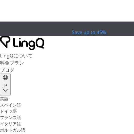
有効期限が切れました
Celebrate the Cup
特別オファー
Save up to 45%
LingQについて
料金プラン
ブログ
ja
英語
スペイン語
ドイツ語
フランス語
イタリア語
ポルトガル語