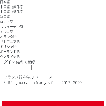
日本語
中国語（簡体字）
中国語（繁体字）
韓国語
ロシア語
スウェーデン語
トルコ語
オランダ語
リトアニア語
ギリシャ語
ポーランド語
ウクライナ語
ログイン
無料で登録
フランス語を学ぶ
コース
RFI - Journal en français facile 2017 - 2020