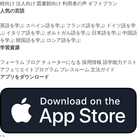
校向け
法人向け
図書館向け
利用者の声
ギフトプラン
人気の言語
英語を学ぶ
スペイン語を学ぶ
フランス語を学ぶ
ドイツ語を学
ぶ
イタリア語を学ぶ
ポルトガル語を学ぶ
日本語を学ぶ
中国語
を学ぶ
韓国語を学ぶ
ロシア語を学ぶ
学習資源
フォーラム
ブログ
チューターになる
採用情報
語学能力テスト
アフェリエイトプログラム
プレスルーム
文法ガイド
アプリをダウンロード