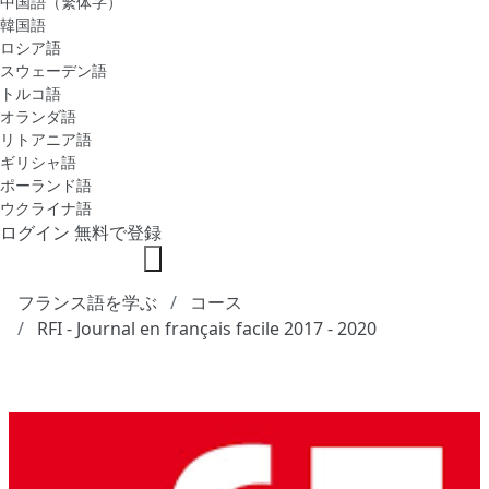
中国語（繁体字）
韓国語
ロシア語
スウェーデン語
トルコ語
オランダ語
リトアニア語
ギリシャ語
ポーランド語
ウクライナ語
ログイン
無料で登録
フランス語を学ぶ
コース
RFI - Journal en français facile 2017 - 2020