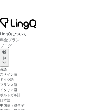
LingQについて
料金プラン
ブログ
ja
英語
スペイン語
ドイツ語
フランス語
イタリア語
ポルトガル語
日本語
中国語（簡体字）