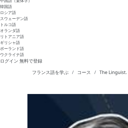
中国語（繁体字）
韓国語
ロシア語
スウェーデン語
トルコ語
オランダ語
リトアニア語
ギリシャ語
ポーランド語
ウクライナ語
ログイン
無料で登録
フランス語を学ぶ
コース
The Linguist