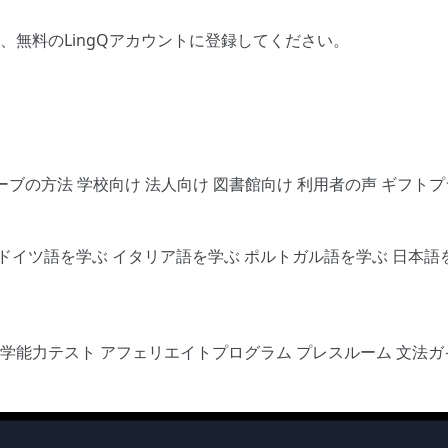
、
無料のLingQアカウントに登録してください
。
ーブの方法
学校向け
法人向け
図書館向け
利用者の声
ギフトプ
ドイツ語を学ぶ
イタリア語を学ぶ
ポルトガル語を学ぶ
日本語
語学能力テスト
アフェリエイトプログラム
プレスルーム
文法ガ