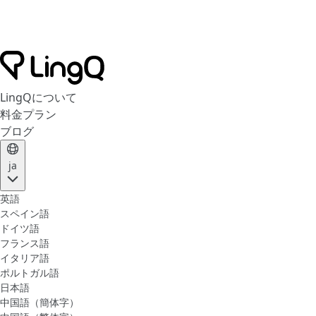
LingQについて
料金プラン
ブログ
ja
英語
スペイン語
ドイツ語
フランス語
イタリア語
ポルトガル語
日本語
中国語（簡体字）