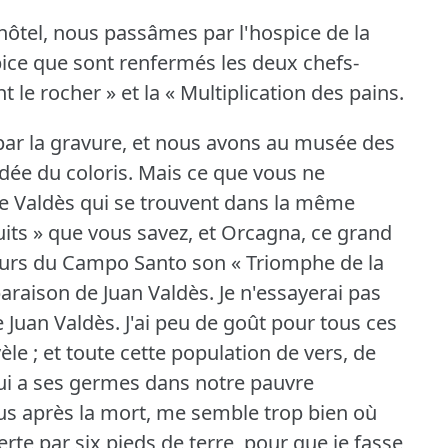
'hôtel, nous passâmes par l'hospice de la
spice que sont renfermés les deux chefs-
 le rocher » et la « Multiplication des pains.
par la gravure, et nous avons au musée des
dée du coloris.
Mais ce que vous ne
de Valdès qui se trouvent dans la même
Nuits » que vous savez, et Orcagna, ce grand
 murs du Campo Santo son « Triomphe de la
araison de Juan Valdès.
Je n'essayerai pas
e Juan Valdès.
J'ai peu de goût pour tous ces
le ; et toute cette population de vers, de
qui a ses germes dans notre pauvre
us après la mort, me semble trop bien où
verte par six pieds de terre, pour que je fasse