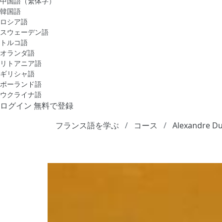
中国語（繁体字）
韓国語
ロシア語
スウェーデン語
トルコ語
オランダ語
リトアニア語
ギリシャ語
ポーランド語
ウクライナ語
ログイン
無料で登録
フランス語を学ぶ
コース
Alexandre Du