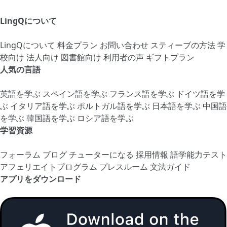
LingQについて
LingQについて
料金プラン
お問い合わせ
スティーブの方法
学
校向け
法人向け
図書館向け
利用者の声
ギフトプラン
人気の言語
英語を学ぶ
スペイン語を学ぶ
フランス語を学ぶ
ドイツ語を学
ぶ
イタリア語を学ぶ
ポルトガル語を学ぶ
日本語を学ぶ
中国語
を学ぶ
韓国語を学ぶ
ロシア語を学ぶ
学習資源
フォーラム
ブログ
チューターになる
採用情報
語学能力テスト
アフェリエイトプログラム
プレスルーム
文法ガイド
アプリをダウンロード