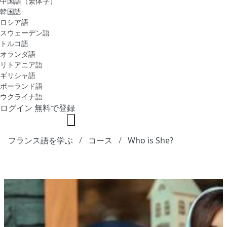
中国語（繁体字）
韓国語
ロシア語
スウェーデン語
トルコ語
オランダ語
リトアニア語
ギリシャ語
ポーランド語
ウクライナ語
ログイン
無料で登録
フランス語を学ぶ
コース
Who is She?