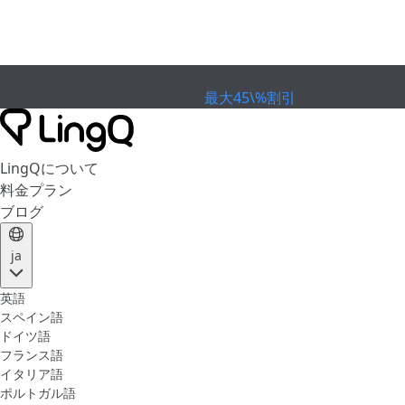
有効期限が切れました
カップを祝おう
Extended Sale
最大45\%割引
LingQについて
料金プラン
ブログ
ja
英語
スペイン語
ドイツ語
フランス語
イタリア語
ポルトガル語