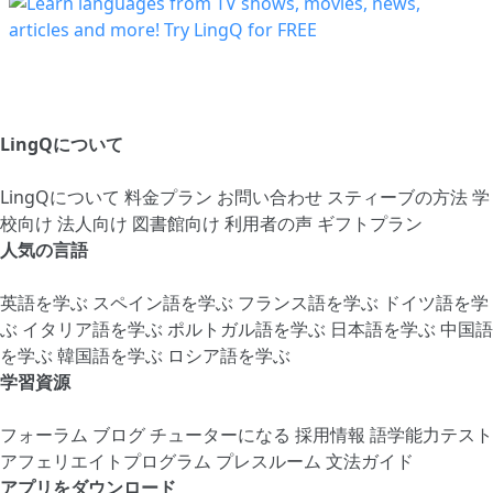
LingQについて
LingQについて
料金プラン
お問い合わせ
スティーブの方法
学
校向け
法人向け
図書館向け
利用者の声
ギフトプラン
人気の言語
英語を学ぶ
スペイン語を学ぶ
フランス語を学ぶ
ドイツ語を学
ぶ
イタリア語を学ぶ
ポルトガル語を学ぶ
日本語を学ぶ
中国語
を学ぶ
韓国語を学ぶ
ロシア語を学ぶ
学習資源
フォーラム
ブログ
チューターになる
採用情報
語学能力テスト
アフェリエイトプログラム
プレスルーム
文法ガイド
アプリをダウンロード