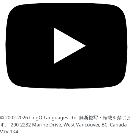
© 2002-2026
LingQ Languages Ltd.
無断複写・転載を禁じま
す。 200-2232 Marine Drive, West Vancouver, BC, Canada
V7V 1K4