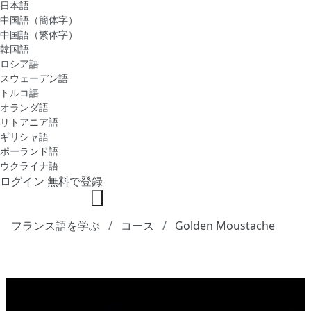
日本語
中国語（簡体字）
中国語（繁体字）
韓国語
ロシア語
スウェーデン語
トルコ語
オランダ語
リトアニア語
ギリシャ語
ポーランド語
ウクライナ語
ログイン
無料で登録
フランス語を学ぶ
コース
Golden Moustache