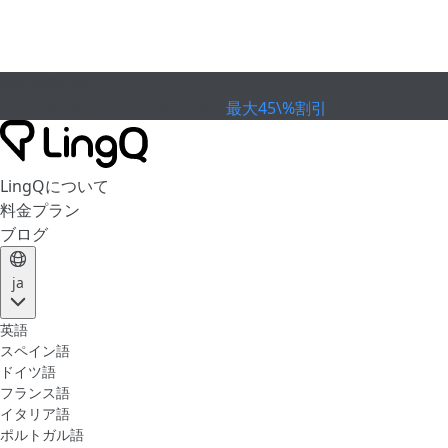
有効期限が切れました
カップを祝おう
Extended Sale
最大45\%割引
LingQについて
料金プラン
ブログ
ja
英語
スペイン語
ドイツ語
フランス語
イタリア語
ポルトガル語