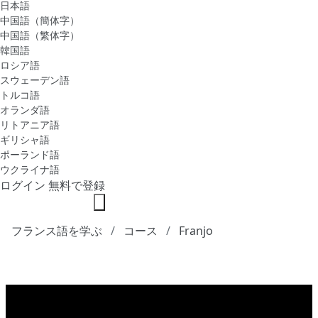
日本語
中国語（簡体字）
中国語（繁体字）
韓国語
ロシア語
スウェーデン語
トルコ語
オランダ語
リトアニア語
ギリシャ語
ポーランド語
ウクライナ語
ログイン
無料で登録
フランス語を学ぶ
コース
Franjo