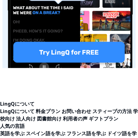
LingQについて
LingQについて
料金プラン
お問い合わせ
スティーブの方法
学
校向け
法人向け
図書館向け
利用者の声
ギフトプラン
人気の言語
英語を学ぶ
スペイン語を学ぶ
フランス語を学ぶ
ドイツ語を学