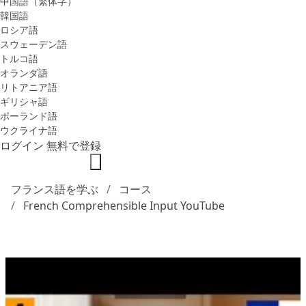
中国語（繁体字）
韓国語
ロシア語
スウェーデン語
トルコ語
オランダ語
リトアニア語
ギリシャ語
ポーランド語
ウクライナ語
ログイン
無料で登録
フランス語を学ぶ
コース
French Comprehensible Input YouTube