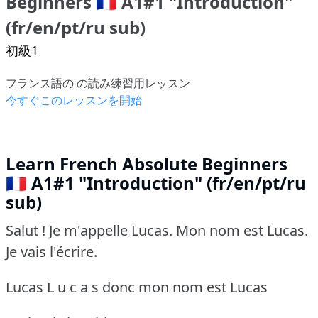
Beginners 🇫🇷 A1#1 "Introduction"
(fr/en/pt/ru sub)
初級1
フランス語の の読み練習用レッスン
今すぐこのレッスンを開始
Learn French Absolute Beginners
🇫🇷 A1#1 "Introduction" (fr/en/pt/ru
sub)
Salut ! Je m'appelle Lucas. Mon nom est Lucas.
Je vais l'écrire.
Lucas L u c a s donc mon nom est Lucas