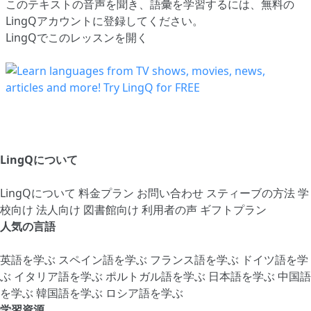
このテキストの音声を聞き、語彙を学習するには、
無料の
LingQアカウントに登録してください
。
LingQでこのレッスンを開く
LingQについて
LingQについて
料金プラン
お問い合わせ
スティーブの方法
学
校向け
法人向け
図書館向け
利用者の声
ギフトプラン
人気の言語
英語を学ぶ
スペイン語を学ぶ
フランス語を学ぶ
ドイツ語を学
ぶ
イタリア語を学ぶ
ポルトガル語を学ぶ
日本語を学ぶ
中国語
を学ぶ
韓国語を学ぶ
ロシア語を学ぶ
学習資源