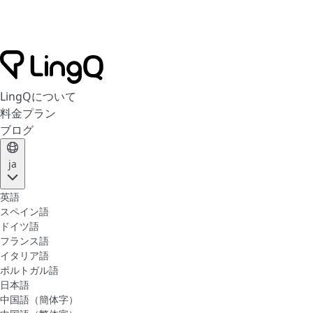
LingQについて
料金プラン
ブログ
ja
英語
スペイン語
ドイツ語
フランス語
イタリア語
ポルトガル語
日本語
中国語（簡体字）