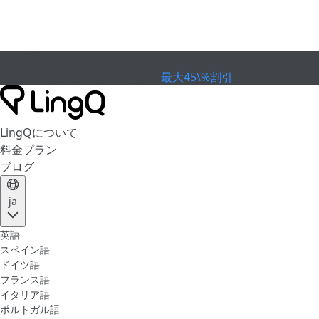
有効期限が切れました
カップを祝おう
Extended Sale
最大45\%割引
LingQについて
料金プラン
ブログ
ja
英語
スペイン語
ドイツ語
フランス語
イタリア語
ポルトガル語