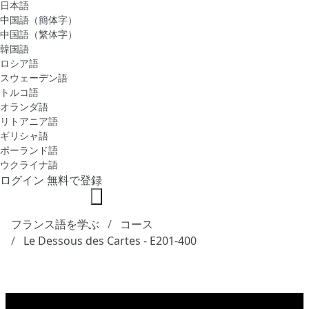
日本語
中国語（簡体字）
中国語（繁体字）
韓国語
ロシア語
スウェーデン語
トルコ語
オランダ語
リトアニア語
ギリシャ語
ポーランド語
ウクライナ語
ログイン
無料で登録
フランス語を学ぶ
コース
Le Dessous des Cartes - E201-400