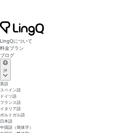
LingQについて
料金プラン
ブログ
ja
英語
スペイン語
ドイツ語
フランス語
イタリア語
ポルトガル語
日本語
中国語（簡体字）