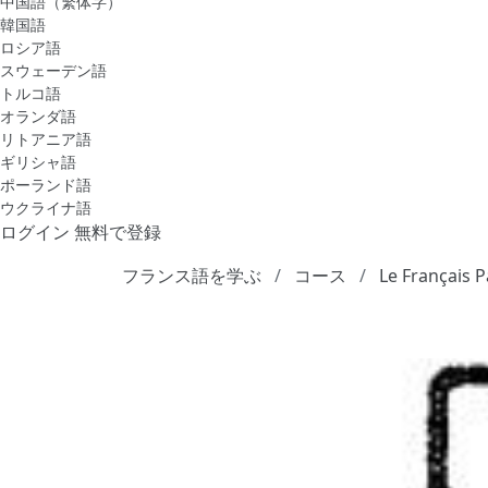
中国語（繁体字）
韓国語
ロシア語
スウェーデン語
トルコ語
オランダ語
リトアニア語
ギリシャ語
ポーランド語
ウクライナ語
ログイン
無料で登録
フランス語を学ぶ
コース
Le Français 